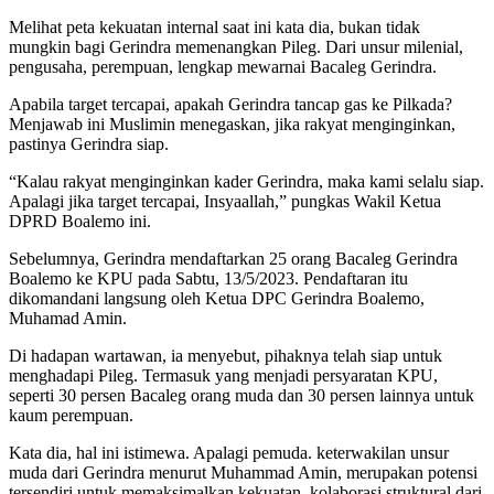
Melihat peta kekuatan internal saat ini kata dia, bukan tidak
mungkin bagi Gerindra memenangkan Pileg. Dari unsur milenial,
pengusaha, perempuan, lengkap mewarnai Bacaleg Gerindra.
Apabila target tercapai, apakah Gerindra tancap gas ke Pilkada?
Menjawab ini Muslimin menegaskan, jika rakyat menginginkan,
pastinya Gerindra siap.
“Kalau rakyat menginginkan kader Gerindra, maka kami selalu siap.
Apalagi jika target tercapai, Insyaallah,” pungkas Wakil Ketua
DPRD Boalemo ini.
Sebelumnya, Gerindra mendaftarkan 25 orang Bacaleg Gerindra
Boalemo ke KPU pada Sabtu, 13/5/2023. Pendaftaran itu
dikomandani langsung oleh Ketua DPC Gerindra Boalemo,
Muhamad Amin.
Di hadapan wartawan, ia menyebut, pihaknya telah siap untuk
menghadapi Pileg. Termasuk yang menjadi persyaratan KPU,
seperti 30 persen Bacaleg orang muda dan 30 persen lainnya untuk
kaum perempuan.
Kata dia, hal ini istimewa. Apalagi pemuda. keterwakilan unsur
muda dari Gerindra menurut Muhammad Amin, merupakan potensi
tersendiri untuk memaksimalkan kekuatan, kolaborasi struktural dari