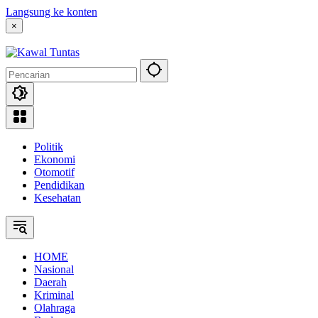
Langsung ke konten
×
Politik
Ekonomi
Otomotif
Pendidikan
Kesehatan
HOME
Nasional
Daerah
Kriminal
Olahraga