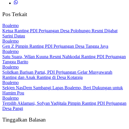
Pos Terkait
Boalemo
Ketua Ranting PDI Perjuangan Desa Polohungo Resmi Dijabat
Sarini Datau
Boalemo
Gen Z Pimpin Ranting PDI Perjuangan Desa Tangga Jaya
Boalemo
Satu Suara, Wilan Kuuna Resmi Nahkodai Ranting PDI Perjuangan
Tangga Barito
Boalemo
Solidkan Barisan Partai, PDI Perjuangan Gelar Musyawarah
Ranting dan Anak Ranting di Desa Kotaraja
Boalemo
Sekjen NasDem Sambangi Lapas Boalemo, Beri Dukungan untuk
Hamim Pou
Boalemo
Terpilih Aklamasi, Sofyan Yadjitala Pimpin Ranting PDI Perjuangan
Desa Pangi
Tinggalkan Balasan