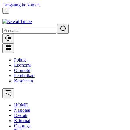
Langsung ke konten
×
Politik
Ekonomi
Otomotif
Pendidikan
Kesehatan
HOME
Nasional
Daerah
Kriminal
Olahraga