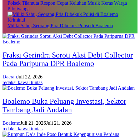
Polsek Tilamuta Respon Cepat Keluhan Musik Keras Warga
Piloliyanga
Kriminal
Miliki Sabu, Seorang Pria Dibekuk Polisi di Boalemo
Fraksi Gerindra Soroti Aksi Debt Collector
Pada Paripurna DPR Boalemo
Daerah
Juli 22, 2026
redaksi kawal tuntas
Boalemo Buka Peluang Investasi, Sektor
Tambang Jadi Andalan
Boalemo
Juli 21, 2026
Juli 21, 2026
redaksi kawal tuntas