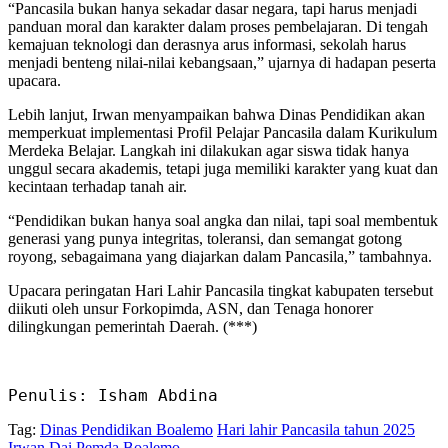
“Pancasila bukan hanya sekadar dasar negara, tapi harus menjadi
panduan moral dan karakter dalam proses pembelajaran. Di tengah
kemajuan teknologi dan derasnya arus informasi, sekolah harus
menjadi benteng nilai-nilai kebangsaan,” ujarnya di hadapan peserta
upacara.
Lebih lanjut, Irwan menyampaikan bahwa Dinas Pendidikan akan
memperkuat implementasi Profil Pelajar Pancasila dalam Kurikulum
Merdeka Belajar. Langkah ini dilakukan agar siswa tidak hanya
unggul secara akademis, tetapi juga memiliki karakter yang kuat dan
kecintaan terhadap tanah air.
“Pendidikan bukan hanya soal angka dan nilai, tapi soal membentuk
generasi yang punya integritas, toleransi, dan semangat gotong
royong, sebagaimana yang diajarkan dalam Pancasila,” tambahnya.
Upacara peringatan Hari Lahir Pancasila tingkat kabupaten tersebut
diikuti oleh unsur Forkopimda, ASN, dan Tenaga honorer
dilingkungan pemerintah Daerah. (***)
Penulis: Isham Abdina
Tag:
Dinas Pendidikan Boalemo
Hari lahir Pancasila tahun 2025
Irwan Dai
Pemda Boalemo