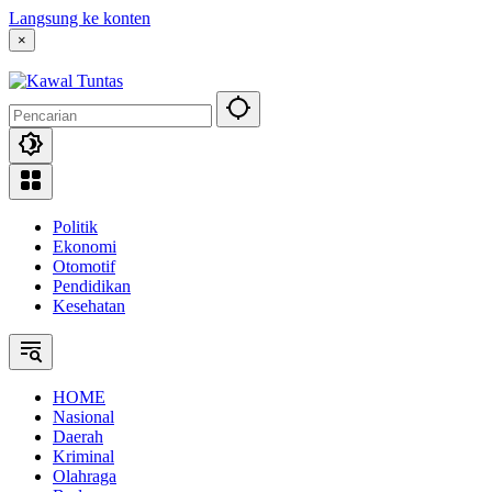
Langsung ke konten
×
Politik
Ekonomi
Otomotif
Pendidikan
Kesehatan
HOME
Nasional
Daerah
Kriminal
Olahraga