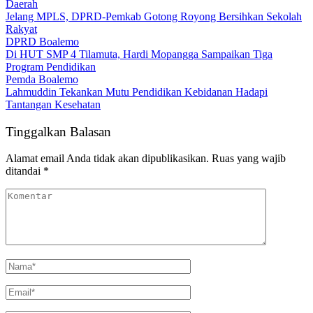
Daerah
Jelang MPLS, DPRD-Pemkab Gotong Royong Bersihkan Sekolah
Rakyat
DPRD Boalemo
Di HUT SMP 4 Tilamuta, Hardi Mopangga Sampaikan Tiga
Program Pendidikan
Pemda Boalemo
Lahmuddin Tekankan Mutu Pendidikan Kebidanan Hadapi
Tantangan Kesehatan
Tinggalkan Balasan
Alamat email Anda tidak akan dipublikasikan.
Ruas yang wajib
ditandai
*