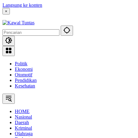
Langsung ke konten
×
Politik
Ekonomi
Otomotif
Pendidikan
Kesehatan
HOME
Nasional
Daerah
Kriminal
Olahraga