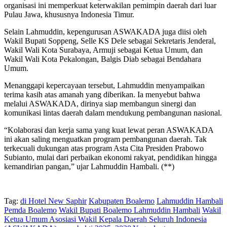
organisasi ini memperkuat keterwakilan pemimpin daerah dari luar
Pulau Jawa, khususnya Indonesia Timur.
Selain Lahmuddin, kepengurusan ASWAKADA juga diisi oleh
Wakil Bupati Soppeng, Selle KS Dele sebagai Sekretaris Jenderal,
Wakil Wali Kota Surabaya, Armuji sebagai Ketua Umum, dan
Wakil Wali Kota Pekalongan, Balgis Diab sebagai Bendahara
Umum.
Menanggapi kepercayaan tersebut, Lahmuddin menyampaikan
terima kasih atas amanah yang diberikan. Ia menyebut bahwa
melalui ASWAKADA, dirinya siap membangun sinergi dan
komunikasi lintas daerah dalam mendukung pembangunan nasional.
“Kolaborasi dan kerja sama yang kuat lewat peran ASWAKADA
ini akan saling menguatkan program pembangunan daerah. Tak
terkecuali dukungan atas program Asta Cita Presiden Prabowo
Subianto, mulai dari perbaikan ekonomi rakyat, pendidikan hingga
kemandirian pangan,” ujar Lahmuddin Hambali. (**)
Tag:
di Hotel New Saphir
Kabupaten Boalemo
Lahmuddin Hambali
Pemda Boalemo
Wakil Bupati Boalemo Lahmuddin Hambali
Wakil
Ketua Umum Asosiasi Wakil Kepala Daerah Seluruh Indonesia