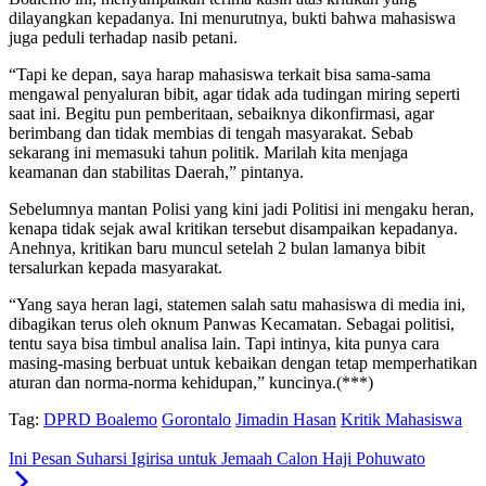
dilayangkan kepadanya. Ini menurutnya, bukti bahwa mahasiswa
juga peduli terhadap nasib petani.
“Tapi ke depan, saya harap mahasiswa terkait bisa sama-sama
mengawal penyaluran bibit, agar tidak ada tudingan miring seperti
saat ini. Begitu pun pemberitaan, sebaiknya dikonfirmasi, agar
berimbang dan tidak membias di tengah masyarakat. Sebab
sekarang ini memasuki tahun politik. Marilah kita menjaga
keamanan dan stabilitas Daerah,” pintanya.
Sebelumnya mantan Polisi yang kini jadi Politisi ini mengaku heran,
kenapa tidak sejak awal kritikan tersebut disampaikan kepadanya.
Anehnya, kritikan baru muncul setelah 2 bulan lamanya bibit
tersalurkan kepada masyarakat.
“Yang saya heran lagi, statemen salah satu mahasiswa di media ini,
dibagikan terus oleh oknum Panwas Kecamatan. Sebagai politisi,
tentu saya bisa timbul analisa lain. Tapi intinya, kita punya cara
masing-masing berbuat untuk kebaikan dengan tetap memperhatikan
aturan dan norma-norma kehidupan,” kuncinya.(***)
Tag:
DPRD Boalemo
Gorontalo
Jimadin Hasan
Kritik Mahasiswa
Ini Pesan Suharsi Igirisa untuk Jemaah Calon Haji Pohuwato