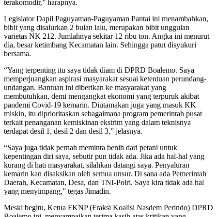
terakomodir,” harapnya.
Legislator Dapil Paguyaman-Paguyaman Pantai ini menambahkan,
bibit yang disalurkan 2 bulan lalu, merupakan bibit unggulan
varietas NK 212. Jumlahnya sekitar 12 ribu ton. Angka ini menurut
dia, besar ketimbang Kecamatan lain. Sehingga patut disyukuri
bersama.
“Yang terpenting itu saya tidak diam di DPRD Boalemo. Saya
memperjuangkan aspirasi masyarakat sesuai ketentuan perundang-
undangan. Bantuan ini diberikan ke masyarakat yang
membutuhkan, demi mengangkat ekonomi yang terpuruk akibat
pandemi Covid-19 kemarin. Diutamakan juga yang masuk KK
miskin, itu diprioritaskan sebagaimana program pemerintah pusat
terkait penanganan kemiskinan ekstrim yang dalam teknisnya
terdapat desil 1, desil 2 dan desil 3,” jelasnya.
“Saya juga tidak pernah meminta benih dari petani untuk
kepentingan diri saya, sebutir pun tidak ada. Jika ada hal-hal yang
kurang di hati masyarakat, silahkan datangi saya. Penyaluran
kemarin kan disaksikan oleh semua unsur. Di sana ada Pemerintah
Daerah, Kecamatan, Desa, dan TNI-Polri. Saya kira tidak ada hal
yang menyimpang,” tegas Jimadin.
Meski begitu, Ketua FKNP (Fraksi Koalisi Nasdem Perindo) DPRD
Boalemo ini, menyampaikan terima kasih atas kritikan yang