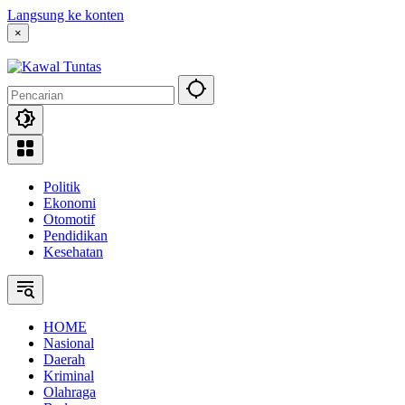
Langsung ke konten
×
Politik
Ekonomi
Otomotif
Pendidikan
Kesehatan
HOME
Nasional
Daerah
Kriminal
Olahraga