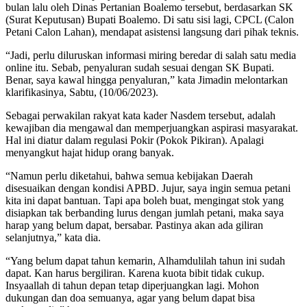
bulan lalu oleh Dinas Pertanian Boalemo tersebut, berdasarkan SK
(Surat Keputusan) Bupati Boalemo. Di satu sisi lagi, CPCL (Calon
Petani Calon Lahan), mendapat asistensi langsung dari pihak teknis.
“Jadi, perlu diluruskan informasi miring beredar di salah satu media
online itu. Sebab, penyaluran sudah sesuai dengan SK Bupati.
Benar, saya kawal hingga penyaluran,” kata Jimadin melontarkan
klarifikasinya, Sabtu, (10/06/2023).
Sebagai perwakilan rakyat kata kader Nasdem tersebut, adalah
kewajiban dia mengawal dan memperjuangkan aspirasi masyarakat.
Hal ini diatur dalam regulasi Pokir (Pokok Pikiran). Apalagi
menyangkut hajat hidup orang banyak.
“Namun perlu diketahui, bahwa semua kebijakan Daerah
disesuaikan dengan kondisi APBD. Jujur, saya ingin semua petani
kita ini dapat bantuan. Tapi apa boleh buat, mengingat stok yang
disiapkan tak berbanding lurus dengan jumlah petani, maka saya
harap yang belum dapat, bersabar. Pastinya akan ada giliran
selanjutnya,” kata dia.
“Yang belum dapat tahun kemarin, Alhamdulilah tahun ini sudah
dapat. Kan harus bergiliran. Karena kuota bibit tidak cukup.
Insyaallah di tahun depan tetap diperjuangkan lagi. Mohon
dukungan dan doa semuanya, agar yang belum dapat bisa