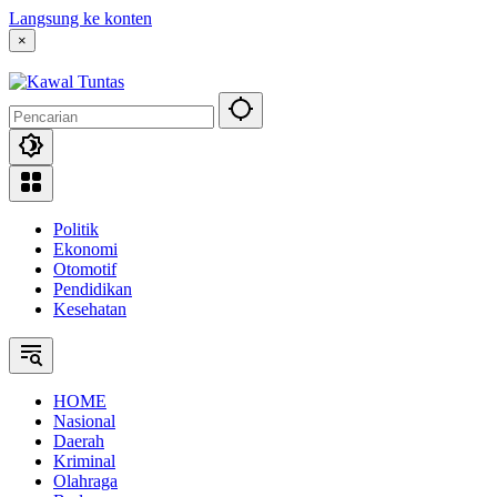
Langsung ke konten
×
Politik
Ekonomi
Otomotif
Pendidikan
Kesehatan
HOME
Nasional
Daerah
Kriminal
Olahraga