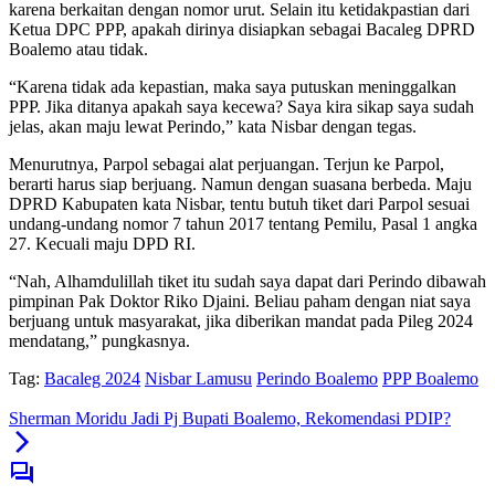
karena berkaitan dengan nomor urut. Selain itu ketidakpastian dari
Ketua DPC PPP, apakah dirinya disiapkan sebagai Bacaleg DPRD
Boalemo atau tidak.
“Karena tidak ada kepastian, maka saya putuskan meninggalkan
PPP. Jika ditanya apakah saya kecewa? Saya kira sikap saya sudah
jelas, akan maju lewat Perindo,” kata Nisbar dengan tegas.
Menurutnya, Parpol sebagai alat perjuangan. Terjun ke Parpol,
berarti harus siap berjuang. Namun dengan suasana berbeda. Maju
DPRD Kabupaten kata Nisbar, tentu butuh tiket dari Parpol sesuai
undang-undang nomor 7 tahun 2017 tentang Pemilu, Pasal 1 angka
27. Kecuali maju DPD RI.
“Nah, Alhamdulillah tiket itu sudah saya dapat dari Perindo dibawah
pimpinan Pak Doktor Riko Djaini. Beliau paham dengan niat saya
berjuang untuk masyarakat, jika diberikan mandat pada Pileg 2024
mendatang,” pungkasnya.
Tag:
Bacaleg 2024
Nisbar Lamusu
Perindo Boalemo
PPP Boalemo
Sherman Moridu Jadi Pj Bupati Boalemo, Rekomendasi PDIP?