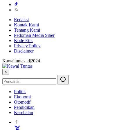
Redaksi
Kontak Kami
Tentang Kami
Pedoman Media Siber
Kode Etik
Privacy Policy
Disclaimer
Kawaltuntas.id|2024
×
Politik
Ekonomi
Otomotif
Pendidikan
Kesehatan