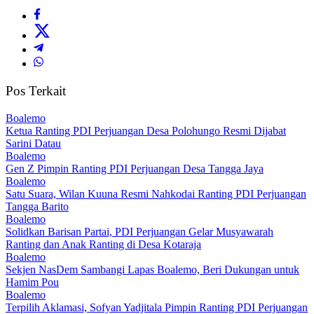
Pos Terkait
Boalemo
Ketua Ranting PDI Perjuangan Desa Polohungo Resmi Dijabat
Sarini Datau
Boalemo
Gen Z Pimpin Ranting PDI Perjuangan Desa Tangga Jaya
Boalemo
Satu Suara, Wilan Kuuna Resmi Nahkodai Ranting PDI Perjuangan
Tangga Barito
Boalemo
Solidkan Barisan Partai, PDI Perjuangan Gelar Musyawarah
Ranting dan Anak Ranting di Desa Kotaraja
Boalemo
Sekjen NasDem Sambangi Lapas Boalemo, Beri Dukungan untuk
Hamim Pou
Boalemo
Terpilih Aklamasi, Sofyan Yadjitala Pimpin Ranting PDI Perjuangan