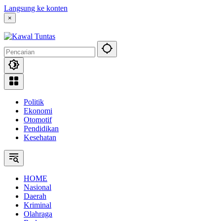
Langsung ke konten
×
Politik
Ekonomi
Otomotif
Pendidikan
Kesehatan
HOME
Nasional
Daerah
Kriminal
Olahraga