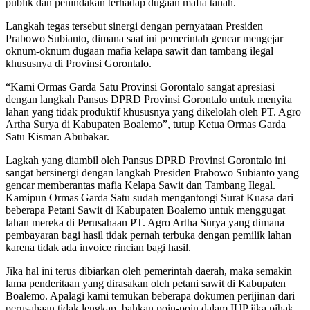
publik dan penindakan terhadap dugaan mafia tanah.
Langkah tegas tersebut sinergi dengan pernyataan Presiden
Prabowo Subianto, dimana saat ini pemerintah gencar mengejar
oknum-oknum dugaan mafia kelapa sawit dan tambang ilegal
khususnya di Provinsi Gorontalo.
“Kami Ormas Garda Satu Provinsi Gorontalo sangat apresiasi
dengan langkah Pansus DPRD Provinsi Gorontalo untuk menyita
lahan yang tidak produktif khususnya yang dikelolah oleh PT. Agro
Artha Surya di Kabupaten Boalemo”, tutup Ketua Ormas Garda
Satu Kisman Abubakar.
Lagkah yang diambil oleh Pansus DPRD Provinsi Gorontalo ini
sangat bersinergi dengan langkah Presiden Prabowo Subianto yang
gencar memberantas mafia Kelapa Sawit dan Tambang Ilegal.
Kamipun Ormas Garda Satu sudah mengantongi Surat Kuasa dari
beberapa Petani Sawit di Kabupaten Boalemo untuk menggugat
lahan mereka di Perusahaan PT. Agro Artha Surya yang dimana
pembayaran bagi hasil tidak pernah terbuka dengan pemilik lahan
karena tidak ada invoice rincian bagi hasil.
Jika hal ini terus dibiarkan oleh pemerintah daerah, maka semakin
lama penderitaan yang dirasakan oleh petani sawit di Kabupaten
Boalemo. Apalagi kami temukan beberapa dokumen perijinan dari
perusahaan tidak lengkap, bahkan poin-poin dalam IUP jika pihak