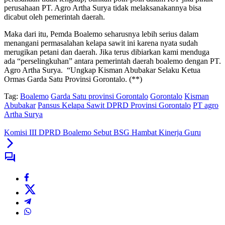
perusahaan PT. Agro Artha Surya tidak melaksanakannya bisa
dicabut oleh pemerintah daerah.
Maka dari itu, Pemda Boalemo seharusnya lebih serius dalam
menangani permasalahan kelapa sawit ini karena nyata sudah
merugikan petani dan daerah. Jika terus dibiarkan kami menduga
ada “perselingkuhan” antara pemerintah daerah boalemo dengan PT.
Agro Artha Surya. “Ungkap Kisman Abubakar Selaku Ketua
Ormas Garda Satu Provinsi Gorontalo. (**)
Tag:
Boalemo
Garda Satu provinsi Gorontalo
Gorontalo
Kisman
Abubakar
Pansus Kelapa Sawit DPRD Provinsi Gorontalo
PT agro
Artha Surya
Komisi III DPRD Boalemo Sebut BSG Hambat Kinerja Guru