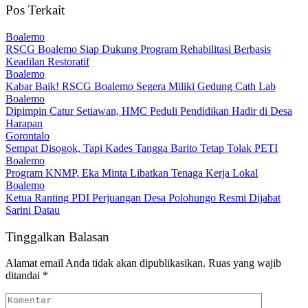
Pos Terkait
Boalemo
RSCG Boalemo Siap Dukung Program Rehabilitasi Berbasis
Keadilan Restoratif
Boalemo
Kabar Baik! RSCG Boalemo Segera Miliki Gedung Cath Lab
Boalemo
Dipimpin Catur Setiawan, HMC Peduli Pendidikan Hadir di Desa
Harapan
Gorontalo
Sempat Disogok, Tapi Kades Tangga Barito Tetap Tolak PETI
Boalemo
Program KNMP, Eka Minta Libatkan Tenaga Kerja Lokal
Boalemo
Ketua Ranting PDI Perjuangan Desa Polohungo Resmi Dijabat
Sarini Datau
Tinggalkan Balasan
Alamat email Anda tidak akan dipublikasikan.
Ruas yang wajib
ditandai
*