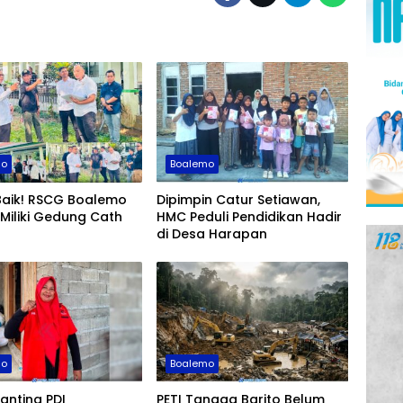
mo
Boalemo
Baik! RSCG Boalemo
Dipimpin Catur Setiawan,
Miliki Gedung Cath
HMC Peduli Pendidikan Hadir
di Desa Harapan
mo
Boalemo
anting PDI
PETI Tangga Barito Belum