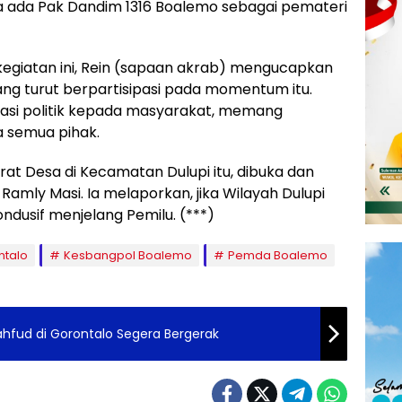
a ada Pak Dandim 1316 Boalemo sebagai pemateri
egiatan ini, Rein (sapaan akrab) mengucapkan
ng turut berpartisipasi pada momentum itu.
asi politik kepada masyarakat, memang
a semua pihak.
at Desa di Kecamatan Dulupi itu, dibuka dan
Ramly Masi. Ia melaporkan, jika Wilayah Dulupi
ndusif menjelang Pemilu. (***)
ntalo
Kesbangpol Boalemo
Pemda Boalemo
hfud di Gorontalo Segera Bergerak