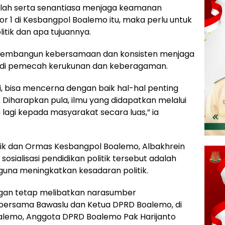
elah serta senantiasa menjaga keamanan
r 1 di Kesbangpol Boalemo itu, maka perlu untuk
litik dan apa tujuannya.
a membangun kebersamaan dan konsisten menjaga
adi pemecah kerukunan dan keberagaman.
i, bisa mencerna dengan baik hal-hal penting
Diharapkan pula, ilmu yang didapatkan melalui
n lagi kepada masyarakat secara luas,” ia
tik dan Ormas Kesbangpol Boalemo, Albakhrein
sialisasi pendidikan politik tersebut adalah
 guna meningkatkan kesadaran politik.
dengan tetap melibatkan narasumber
a bersama Bawaslu dan Ketua DPRD Boalemo, di
alemo, Anggota DPRD Boalemo Pak Harijanto