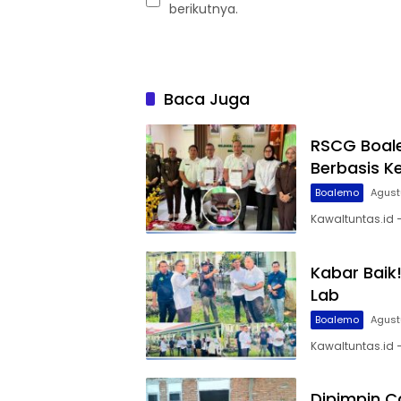
berikutnya.
Baca Juga
RSCG Boale
Berbasis Ke
Boalemo
Agust
Kawaltuntas.id
Kabar Baik
Lab
Boalemo
Agust
Kawaltuntas.id
Dipimpin C