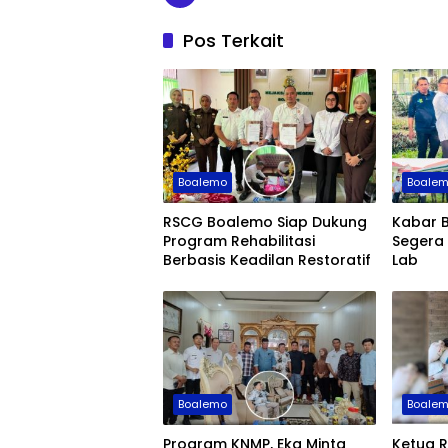
Pos Terkait
Boalemo
Boale
RSCG Boalemo Siap Dukung
Kabar 
Program Rehabilitasi
Segera 
Berbasis Keadilan Restoratif
Lab
Boalemo
Boale
Program KNMP, Eka Minta
Ketua R