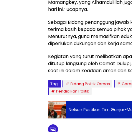
Mamangkey, yang Alhamdulillah jug
hari ini,” ucapnya.
Sebagai Bidang penanggung jawab k
terima kasih kepada semua pihak ya
Menurutnya, guna memasifkan eduk
diperlukan dukungan dan kerja sam
Kegiatan yang turut melibatkan apar
ditutup langsung oleh Camat Dulupi, 
saat ini dalam keadaan aman dan ko
Tag:
Bidang Politik Ormas
Goro
Pendidikan Politik
Nelson Pastikan Tim Ganjar-Ma