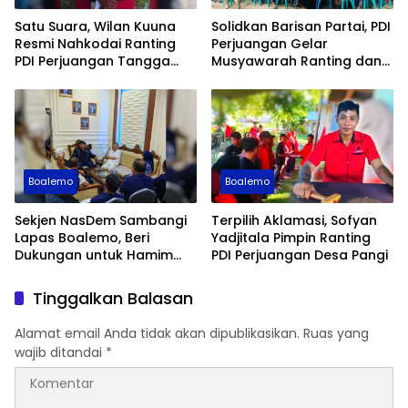
Satu Suara, Wilan Kuuna
Solidkan Barisan Partai, PDI
Resmi Nahkodai Ranting
Perjuangan Gelar
PDI Perjuangan Tangga
Musyawarah Ranting dan
Barito
Anak Ranting di Desa
Kotaraja
Boalemo
Boalemo
Sekjen NasDem Sambangi
Terpilih Aklamasi, Sofyan
Lapas Boalemo, Beri
Yadjitala Pimpin Ranting
Dukungan untuk Hamim
PDI Perjuangan Desa Pangi
Pou
Tinggalkan Balasan
Alamat email Anda tidak akan dipublikasikan.
Ruas yang
wajib ditandai
*