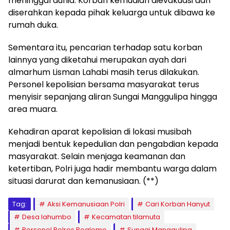
meninggal dunia. Korban kemudian dievakuasi dan
diserahkan kepada pihak keluarga untuk dibawa ke
rumah duka.
Sementara itu, pencarian terhadap satu korban
lainnya yang diketahui merupakan ayah dari
almarhum Lisman Lahabi masih terus dilakukan.
Personel kepolisian bersama masyarakat terus
menyisir sepanjang aliran Sungai Manggulipa hingga
area muara.
Kehadiran aparat kepolisian di lokasi musibah
menjadi bentuk kepedulian dan pengabdian kepada
masyarakat. Selain menjaga keamanan dan
ketertiban, Polri juga hadir membantu warga dalam
situasi darurat dan kemanusiaan. (**)
Tag:
Aksi Kemanusiaan Polri
Cari Korban Hanyut
Desa lahumbo
Kecamatan tilamuta
Personel Polres Boalemo
Sungai Manggulipa