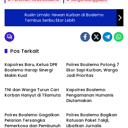
Ruslin Limalo: Hewan Kurban di Boalemo
Tembus Seribu Ekor Lebih
Pos Terkait
Daerah
Polres Boalemo
Kapolres Baru, Ketua DPR
Polres Boalemo Potong 7
Boalemo Harap Sinergi
Ekor Sapi Kurban, Warga
Makin Kuat
Jadi Prioritas
Boalemo
Polres Boalemo
TNI dan Warga Turun Cari
Kapolres Boalemo:
Korban Hanyut di Tilamuta
Pengamanan Humanis
Diutamakan
Kriminal
Daerah
Polres Boalemo Gagalkan
Polres Boalemo Bagikan
Pelarian Tersangka
Ratusan Paket Takjil,
Pemerkosa dan Pembunuh
Libatkan Jurnalis