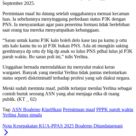
September 2025.
Permintaan maaf itu datang setelah unggahannya menuai kecaman
luas. Ia sebelumnya menyinggung perbedaan status P3K dengan
PNS. Ia menyarankan agar para penerima formasi tidak berlebihan
saat orang tua mereka menyampaikan kebanggaan.
“Saran untuk kamu P3K kalo boleh delo kase tau pa kamu p ortu
utis kalo kamu itu so jd P3K bukan PNS. Ada ati mungkin saking
gembiranya dp ortu dy blg dp anak so lulus PNS pdhal lulus jd P3K
paruh waktu. Bo saran poli ini,” tulis Yerlina.
Unggahan bernada merendahkan itu menyulut reaksi keras
warganet. Banyak yang menilai Yerlina tidak pantas melontarkan
status seperti diskriminatif terhadap profesi yang sah diakui negara.
Meski sudah meminta maaf, publik terlanjur menilai Yerlina sebagai
contoh buruk seorang ASN yang abai menjaga etika di ruang
publik. (KT _ 02)
Tag:
ASN Boalemo
Klarifikasi
Permintaan maaf
PPPK paruh waktu
Yerlina Junus simalu
Nota Kesepakatan KUA-PPAS 2025 Boalemo Ditandatangani