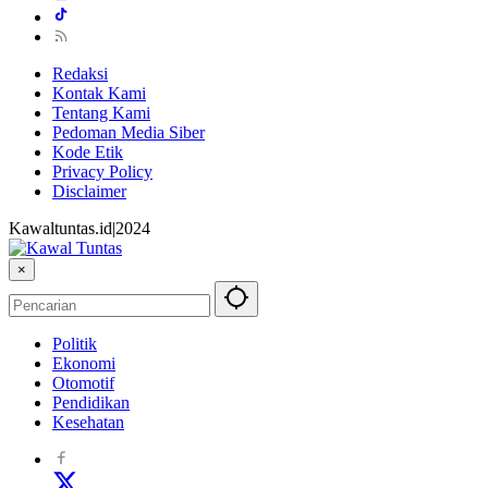
Redaksi
Kontak Kami
Tentang Kami
Pedoman Media Siber
Kode Etik
Privacy Policy
Disclaimer
Kawaltuntas.id|2024
×
Politik
Ekonomi
Otomotif
Pendidikan
Kesehatan