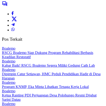
Pos Terkait
Boalemo
RSCG Boalemo Siap Dukung Program Rehabilitasi Berbasis
Keadilan Restoratif
Boalemo
Kabar Baik! RSCG Boalemo Segera Miliki Gedung Cath Lab
Boalemo
Dipimpin Catur Setiawan, HMC Peduli Pendidikan Hadir di Desa
Harapan
Boalemo
Program KNMP, Eka Minta Libatkan Tenaga Kerja Lokal
Boalemo
Ketua Ranting PDI Perjuangan Desa Polohungo Resmi Dijabat
Sarini Datau
Boalemo