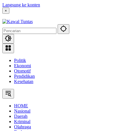
Langsung ke konten
×
Politik
Ekonomi
Otomotif
Pendidikan
Kesehatan
HOME
Nasional
Daerah
Kriminal
Olahraga