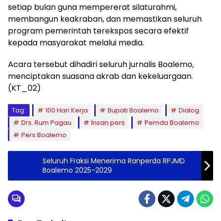
setiap bulan guna mempererat silaturahmi,
membangun keakraban, dan memastikan seluruh
program pemerintah terekspos secara efektif
kepada masyarakat melalui media.
Acara tersebut dihadiri seluruh jurnalis Boalemo,
menciptakan suasana akrab dan kekeluargaan.
(KT_02)
Tag:
100 Hari Kerja
Bupati Boalemo
Dialog
Drs. Rum Pagau
Insan pers
Pemda Boalemo
Pers Boalemo
Seluruh Fraksi Menerima Ranperda RPJMD
Boalemo 2025-2029