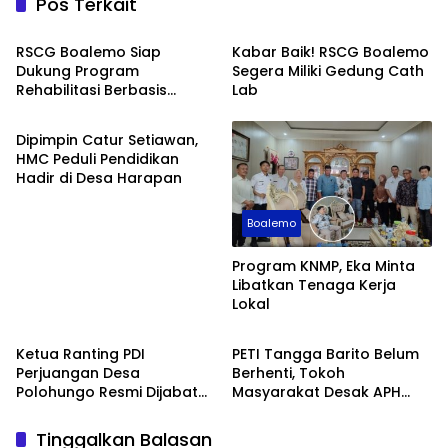
Pos Terkait
Boalemo
Boalemo
RSCG Boalemo Siap
Kabar Baik! RSCG Boalemo
Dukung Program
Segera Miliki Gedung Cath
Rehabilitasi Berbasis
Lab
Boalemo
Keadilan Restoratif
Dipimpin Catur Setiawan,
HMC Peduli Pendidikan
Hadir di Desa Harapan
Boalemo
Program KNMP, Eka Minta
Libatkan Tenaga Kerja
Lokal
Boalemo
Boalemo
Ketua Ranting PDI
PETI Tangga Barito Belum
Perjuangan Desa
Berhenti, Tokoh
Polohungo Resmi Dijabat
Masyarakat Desak APH
Sarini Datau
Bertindak
Tinggalkan Balasan