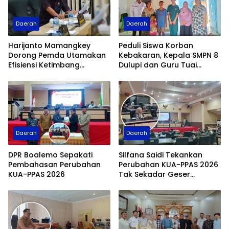
Daerah
Daerah
Harijanto Mamangkey
Peduli Siswa Korban
Dorong Pemda Utamakan
Kebakaran, Kepala SMPN 8
Efisiensi Ketimbang
Dulupi dan Guru Tuai
Pinjaman Daerah Rp25
Apresiasi Fraksi PDI
Miliar
Perjuangan
Daerah
Daerah
DPR Boalemo Sepakati
Silfana Saidi Tekankan
Pembahasan Perubahan
Perubahan KUA-PPAS 2026
KUA-PPAS 2026
Tak Sekadar Geser
Anggaran