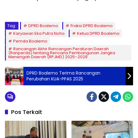
Tag:
DPRD Boalemo
Fraksi DPRD Boalemo
Karyawan Eka Putra Noho
Ketua DPRD Boalemo
Pemda Boalemo
Rancangan Akhir Rancangan Peraturan Daerah
(Ranperda) tentang Rencana Pembangunan Jangka
Menengah Daerah (RPJMD) 2025–2029
DPRD Boalemo Terima Rancangan
Perubahan KUA-PPAS 2025
Pos Terkait