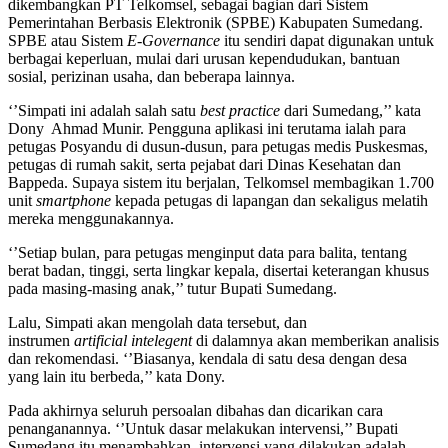
dikembangkan PT Telkomsel, sebagai bagian dari Sistem
Pemerintahan Berbasis Elektronik (SPBE) Kabupaten Sumedang.
SPBE atau Sistem
E-Governance
itu sendiri dapat digunakan untuk
berbagai keperluan, mulai dari urusan kependudukan, bantuan
sosial, perizinan usaha, dan beberapa lainnya.
‘’Simpati ini adalah salah satu
best practice
dari Sumedang,’’ kata
Dony Ahmad Munir. Pengguna aplikasi ini terutama ialah para
petugas Posyandu di dusun-dusun, para petugas medis Puskesmas,
petugas di rumah sakit, serta pejabat dari Dinas Kesehatan dan
Bappeda. Supaya sistem itu berjalan, Telkomsel membagikan 1.700
unit
smartphone
kepada petugas di lapangan dan sekaligus melatih
mereka menggunakannya.
‘’Setiap bulan, para petugas menginput data para balita, tentang
berat badan, tinggi, serta lingkar kepala, disertai keterangan khusus
pada masing-masing anak,’’ tutur Bupati Sumedang.
Lalu, Simpati akan mengolah data tersebut, dan
instrumen
a
rtificial
i
ntelegent
di dalamnya akan memberikan analisis
dan rekomendasi. ‘’Biasanya, kendala di satu desa dengan desa
yang lain itu berbeda,’’ kata Dony.
Pada akhirnya seluruh persoalan dibahas dan dicarikan cara
penanganannya. ‘’Untuk dasar melakukan intervensi,’’ Bupati
Sumedang itu menambahkan, intervensi yang dilakukan adalah