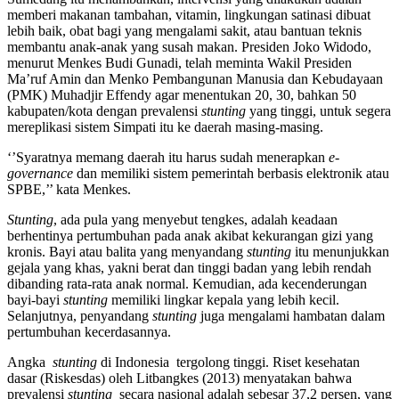
memberi makanan tambahan, vitamin, lingkungan satinasi dibuat
lebih baik, obat bagi yang mengalami sakit, atau bantuan teknis
membantu anak-anak yang susah makan. Presiden Joko Widodo,
menurut Menkes Budi Gunadi, telah meminta Wakil Presiden
Ma’ruf Amin dan Menko Pembangunan Manusia dan Kebudayaan
(PMK) Muhadjir Effendy agar menentukan 20, 30, bahkan 50
kabupaten/kota dengan prevalensi
stunting
yang tinggi, untuk segera
mereplikasi sistem Simpati itu ke daerah masing-masing.
‘’Syaratnya memang daerah itu harus sudah menerapkan
e
-
governance
dan memiliki sistem pemerintah berbasis elektronik atau
SPBE,’’ kata Menkes.
Stunting
, ada pula yang menyebut tengkes, adalah keadaan
berhentinya pertumbuhan pada anak akibat kekurangan gizi yang
kronis. Bayi atau balita yang menyandang
stunting
itu menunjukkan
gejala yang khas, yakni berat dan tinggi badan yang lebih rendah
dibanding rata-rata anak normal. Kemudian, ada kecenderungan
bayi-bayi
stunting
memiliki lingkar kepala yang lebih kecil.
Selanjutnya, penyandang
stunting
juga mengalami hambatan dalam
pertumbuhan kecerdasannya.
Angka
stunting
di Indonesia tergolong tinggi. Riset kesehatan
dasar (Riskesdas) oleh Litbangkes (2013) menyatakan bahwa
prevalensi
stunting
secara nasional adalah sebesar 37,2 persen, yang