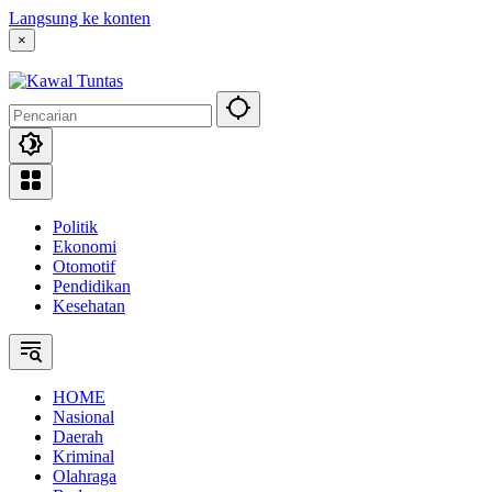
Langsung ke konten
×
Politik
Ekonomi
Otomotif
Pendidikan
Kesehatan
HOME
Nasional
Daerah
Kriminal
Olahraga