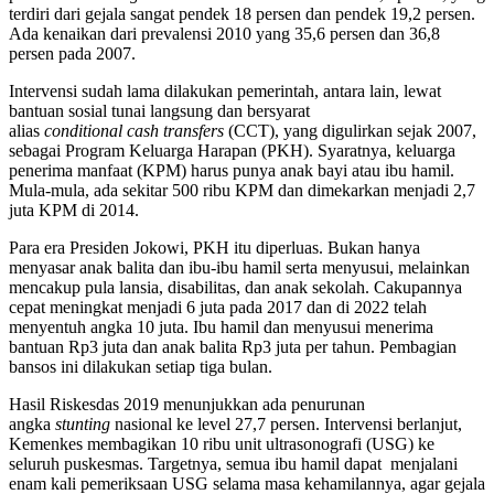
terdiri dari gejala sangat pendek 18 persen dan pendek 19,2 persen.
Ada kenaikan dari prevalensi 2010 yang 35,6 persen dan 36,8
persen pada 2007.
Intervensi sudah lama dilakukan pemerintah, antara lain, lewat
bantuan sosial tunai langsung dan bersyarat
alias
c
onditional
c
ash
t
ransfers
(CCT), yang digulirkan sejak 2007,
sebagai Program Keluarga Harapan (PKH). Syaratnya, keluarga
penerima manfaat (KPM) harus punya anak bayi atau ibu hamil.
Mula-mula, ada sekitar 500 ribu KPM dan dimekarkan menjadi 2,7
juta KPM di 2014.
Para era Presiden Jokowi, PKH itu diperluas. Bukan hanya
menyasar anak balita dan ibu-ibu hamil serta menyusui, melainkan
mencakup pula lansia, disabilitas, dan anak sekolah. Cakupannya
cepat meningkat menjadi 6 juta pada 2017 dan di 2022 telah
menyentuh angka 10 juta. Ibu hamil dan menyusui menerima
bantuan Rp3 juta dan anak balita Rp3 juta per tahun. Pembagian
bansos ini dilakukan setiap tiga bulan.
Hasil Riskesdas 2019 menunjukkan ada penurunan
angka
stunting
nasional ke level 27,7 persen. Intervensi berlanjut,
Kemenkes membagikan 10 ribu unit ultrasonografi (USG) ke
seluruh puskesmas. Targetnya, semua ibu hamil dapat menjalani
enam kali pemeriksaan USG selama masa kehamilannya, agar gejala