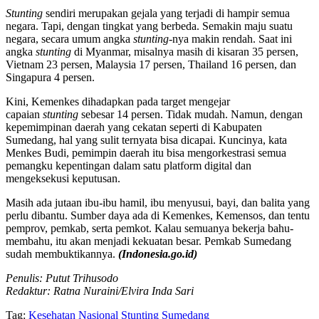
Stunting
sendiri merupakan gejala yang terjadi di hampir semua
negara. Tapi, dengan tingkat yang berbeda. Semakin maju suatu
negara, secara umum angka
stunting
-nya makin rendah. Saat ini
angka
stunting
di Myanmar, misalnya masih di kisaran 35 persen,
Vietnam 23 persen, Malaysia 17 persen, Thailand 16 persen, dan
Singapura 4 persen.
Kini, Kemenkes dihadapkan pada target mengejar
capaian
stunting
sebesar 14 persen. Tidak mudah. Namun, dengan
kepemimpinan daerah yang cekatan seperti di Kabupaten
Sumedang, hal yang sulit ternyata bisa dicapai. Kuncinya, kata
Menkes Budi, pemimpin daerah itu bisa mengorkestrasi semua
pemangku kepentingan dalam satu platform digital dan
mengeksekusi keputusan.
Masih ada jutaan ibu-ibu hamil, ibu menyusui, bayi, dan balita yang
perlu dibantu. Sumber daya ada di Kemenkes, Kemensos, dan tentu
pemprov, pemkab, serta pemkot. Kalau semuanya bekerja bahu-
membahu, itu akan menjadi kekuatan besar. Pemkab Sumedang
sudah membuktikannya.
(Indonesia.go.id)
Penulis: Putut Trihusodo
Redaktur: Ratna Nuraini/Elvira Inda Sari
Tag:
Kesehatan Nasional
Stunting
Sumedang