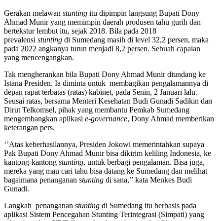
Gerakan melawan
stunting
itu dipimpin langsung Bupati Dony
Ahmad Munir yang memimpin daerah produsen tahu gurih dan
bertekstur lembut itu, sejak 2018. Bila pada 2018
prevalensi
stunting
di Sumedang masih di level 32,2 persen, maka
pada 2022 angkanya turun menjadi 8,2 persen. Sebuah capaian
yang mencengangkan.
Tak mengherankan bila Bupati Dony Ahmad Munir diundang ke
Istana Presiden. Ia diminta untuk membagikan pengalamannya di
depan rapat terbatas (ratas) kabinet, pada Senin, 2 Januari lalu.
Seusai ratas, bersama Menteri Kesehatan Budi Gunadi Sadikin dan
Dirut Telkomsel, pihak yang membantu Pemkab Sumedang
mengembangkan aplikasi
e-governance
, Dony Ahmad memberikan
keterangan pers.
‘’Atas keberhasilannya, Presiden Jokowi memerintahkan supaya
Pak Bupati Dony Ahmad Munir bisa dikirim keliling Indonesia, ke
kantong-kantong
stunting
, untuk berbagi pengalaman. Bisa juga,
mereka yang mau cari tahu bisa datang ke Sumedang dan melihat
bagaimana penanganan
stunting
di sana,’’ kata Menkes Budi
Gunadi.
Langkah penanganan
stunting
di Sumedang itu berbasis pada
aplikasi Sistem Pencegahan Stunting Terintegrasi (Simpati) yang