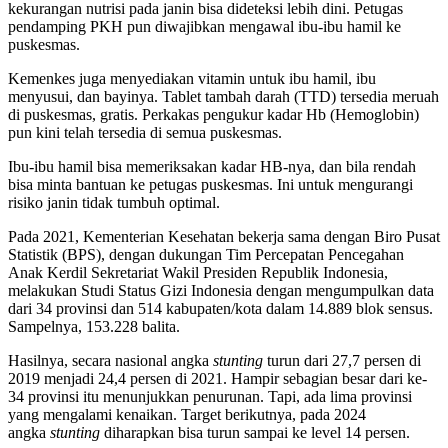
kekurangan nutrisi pada janin bisa dideteksi lebih dini. Petugas
pendamping PKH pun diwajibkan mengawal ibu-ibu hamil ke
puskesmas.
Kemenkes juga menyediakan vitamin untuk ibu hamil, ibu
menyusui, dan bayinya. Tablet tambah darah (TTD) tersedia meruah
di puskesmas, gratis. Perkakas pengukur kadar Hb (Hemoglobin)
pun kini telah tersedia di semua puskesmas.
Ibu-ibu hamil bisa memeriksakan kadar HB-nya, dan bila rendah
bisa minta bantuan ke petugas puskesmas. Ini untuk mengurangi
risiko janin tidak tumbuh optimal.
Pada 2021, Kementerian Kesehatan bekerja sama dengan Biro Pusat
Statistik (BPS), dengan dukungan Tim Percepatan Pencegahan
Anak Kerdil Sekretariat Wakil Presiden Republik Indonesia,
melakukan Studi Status Gizi Indonesia dengan mengumpulkan data
dari 34 provinsi dan 514 kabupaten/kota dalam 14.889 blok sensus.
Sampelnya, 153.228 balita.
Hasilnya, secara nasional angka
stunting
turun dari 27,7 persen di
2019 menjadi 24,4 persen di 2021. Hampir sebagian besar dari ke-
34 provinsi itu menunjukkan penurunan. Tapi, ada lima provinsi
yang mengalami kenaikan. Target berikutnya, pada 2024
angka
stunting
diharapkan bisa turun sampai ke level 14 persen.