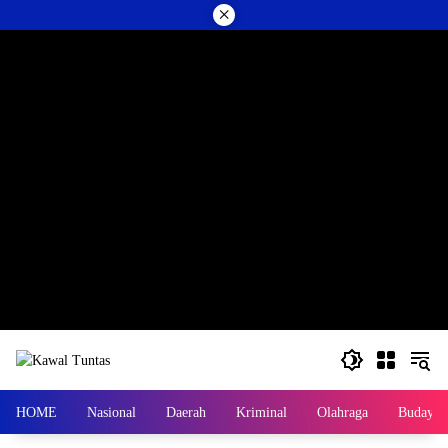
Langsung
×
ke
konten
HOME
Nasional
Daerah
Kriminal
Olahraga
Budaya