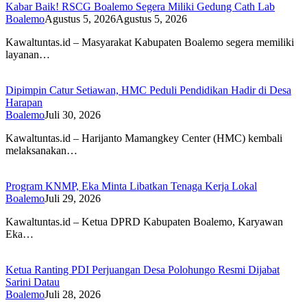
Kabar Baik! RSCG Boalemo Segera Miliki Gedung Cath Lab
Boalemo
Agustus 5, 2026
Agustus 5, 2026
Kawaltuntas.id – Masyarakat Kabupaten Boalemo segera memiliki
layanan…
Dipimpin Catur Setiawan, HMC Peduli Pendidikan Hadir di Desa
Harapan
Boalemo
Juli 30, 2026
Kawaltuntas.id – Harijanto Mamangkey Center (HMC) kembali
melaksanakan…
Program KNMP, Eka Minta Libatkan Tenaga Kerja Lokal
Boalemo
Juli 29, 2026
Kawaltuntas.id – Ketua DPRD Kabupaten Boalemo, Karyawan
Eka…
Ketua Ranting PDI Perjuangan Desa Polohungo Resmi Dijabat
Sarini Datau
Boalemo
Juli 28, 2026