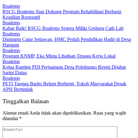
Boalemo
RSCG Boalemo Siap Dukung Program Rehabilitasi Berbasis
Keadilan Restoratif
Boalemo
Kabar Baik! RSCG Boalemo Segera Miliki Gedung Cath Lab
Boalemo
Dipimpin Catur Setiawan, HMC Peduli Pendidikan Hadir di Desa
Harapan
Boalemo
Program KNMP, Eka Minta Libatkan Tenaga Kerja Lokal
Boalemo
Ketua Ranting PDI Perjuangan Desa Polohungo Resmi Dijabat
Sarini Datau
Boalemo
PETI Tangga Barito Belum Berhenti, Tokoh Masyarakat Desak
APH Bertindak
Tinggalkan Balasan
Alamat email Anda tidak akan dipublikasikan.
Ruas yang wajib
ditandai
*