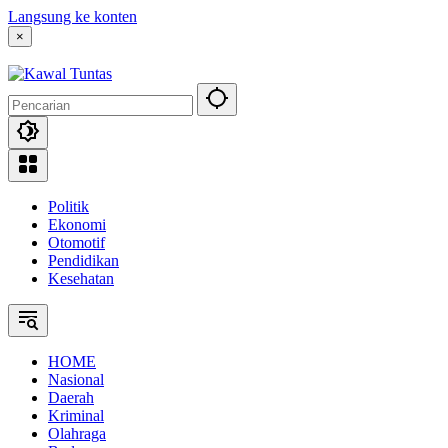
Langsung ke konten
×
Politik
Ekonomi
Otomotif
Pendidikan
Kesehatan
HOME
Nasional
Daerah
Kriminal
Olahraga