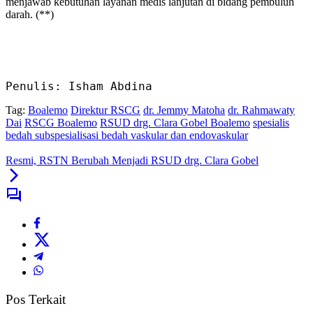
menjawab kebutuhan layanan medis lanjutan di bidang pembuluh
darah. (**)
Penulis: Isham Abdina
Tag:
Boalemo
Direktur RSCG
dr. Jemmy Matoha
dr. Rahmawaty
Dai
RSCG Boalemo
RSUD drg. Clara Gobel Boalemo
spesialis
bedah subspesialisasi bedah vaskular dan endovaskular
Resmi, RSTN Berubah Menjadi RSUD drg. Clara Gobel
Pos Terkait