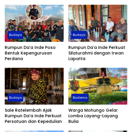
Budaya
Budaya
Rumpun Da’a Inde Poso
Rumpun Da’a Inde Perkuat
Bentuk Kepengurusan
Silaturahmi dengan Irwan
Perdana
Lapatta
Budaya
Boalemo
Sale Ratelembah Ajak
Warga Mohungo Gelar
Rumpun Da’a Inde Perkuat
Lomba Layang-Layang
Persatuan dan Kepedulian
Bulia