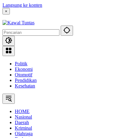
Langsung ke konten
×
Politik
Ekonomi
Otomotif
Pendidikan
Kesehatan
HOME
Nasional
Daerah
Kriminal
Olahraga