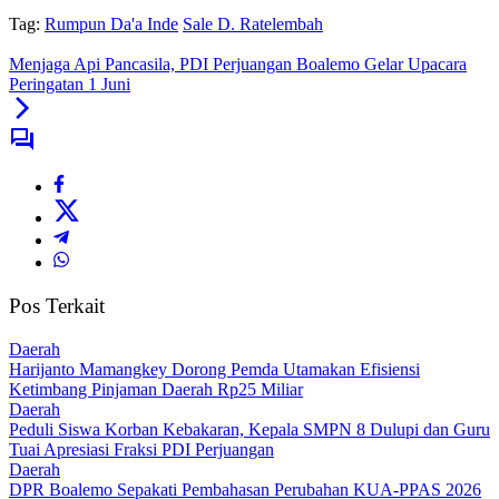
Tag:
Rumpun Da'a Inde
Sale D. Ratelembah
Menjaga Api Pancasila, PDI Perjuangan Boalemo Gelar Upacara
Peringatan 1 Juni
Pos Terkait
Daerah
Harijanto Mamangkey Dorong Pemda Utamakan Efisiensi
Ketimbang Pinjaman Daerah Rp25 Miliar
Daerah
Peduli Siswa Korban Kebakaran, Kepala SMPN 8 Dulupi dan Guru
Tuai Apresiasi Fraksi PDI Perjuangan
Daerah
DPR Boalemo Sepakati Pembahasan Perubahan KUA-PPAS 2026