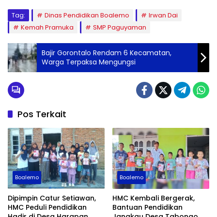
Tag:
Dinas Pendidikan Boalemo
Irwan Dai
Kemah Pramuka
SMP Paguyaman
Bajir Gorontalo Rendam 6 Kecamatan,
Warga Terpaksa Mengungsi
Pos Terkait
Boalemo
Boalemo
Dipimpin Catur Setiawan,
HMC Kembali Bergerak,
HMC Peduli Pendidikan
Bantuan Pendidikan
Hadir di Desa Harapan
Jangkau Desa Tabongo