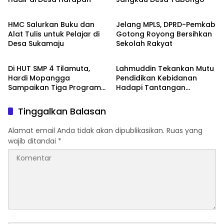
Boalemo
Daerah
HMC Salurkan Buku dan
Jelang MPLS, DPRD-Pemkab
Alat Tulis untuk Pelajar di
Gotong Royong Bersihkan
Desa Sukamaju
Sekolah Rakyat
DPRD Boalemo
Pemda Boalemo
Di HUT SMP 4 Tilamuta,
Lahmuddin Tekankan Mutu
Hardi Mopangga
Pendidikan Kebidanan
Sampaikan Tiga Program
Hadapi Tantangan
Pendidikan
Kesehatan
Tinggalkan Balasan
Alamat email Anda tidak akan dipublikasikan.
Ruas yang
wajib ditandai
*