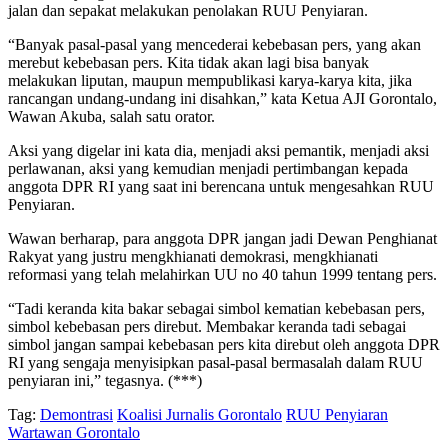
jalan dan sepakat melakukan penolakan RUU Penyiaran.
“Banyak pasal-pasal yang mencederai kebebasan pers, yang akan
merebut kebebasan pers. Kita tidak akan lagi bisa banyak
melakukan liputan, maupun mempublikasi karya-karya kita, jika
rancangan undang-undang ini disahkan,” kata Ketua AJI Gorontalo,
Wawan Akuba, salah satu orator.
Aksi yang digelar ini kata dia, menjadi aksi pemantik, menjadi aksi
perlawanan, aksi yang kemudian menjadi pertimbangan kepada
anggota DPR RI yang saat ini berencana untuk mengesahkan RUU
Penyiaran.
Wawan berharap, para anggota DPR jangan jadi Dewan Penghianat
Rakyat yang justru mengkhianati demokrasi, mengkhianati
reformasi yang telah melahirkan UU no 40 tahun 1999 tentang pers.
“Tadi keranda kita bakar sebagai simbol kematian kebebasan pers,
simbol kebebasan pers direbut. Membakar keranda tadi sebagai
simbol jangan sampai kebebasan pers kita direbut oleh anggota DPR
RI yang sengaja menyisipkan pasal-pasal bermasalah dalam RUU
penyiaran ini,” tegasnya. (***)
Tag:
Demontrasi
Koalisi Jurnalis Gorontalo
RUU Penyiaran
Wartawan Gorontalo