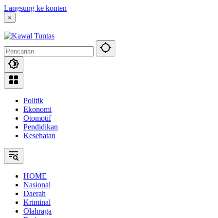
Langsung ke konten
×
Politik
Ekonomi
Otomotif
Pendidikan
Kesehatan
HOME
Nasional
Daerah
Kriminal
Olahraga