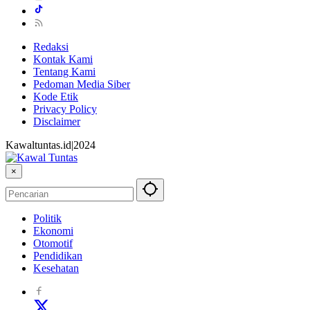
Redaksi
Kontak Kami
Tentang Kami
Pedoman Media Siber
Kode Etik
Privacy Policy
Disclaimer
Kawaltuntas.id|2024
×
Politik
Ekonomi
Otomotif
Pendidikan
Kesehatan