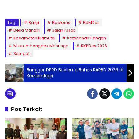
Tag:
Banjir
Boalemo
BUMDes
Desa Mandiri
Jalan rusak
Kecamatan tilamuta
Ketahanan Pangan
Musrembangdes Mohungo
RKPDes 2026
Sampah
Banggar DPRD Boalemo Bahas RAPBD 2026 di
Kemendagri
Pos Terkait