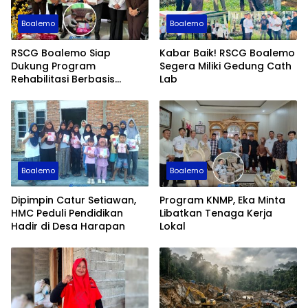
Boalemo
Boalemo
RSCG Boalemo Siap
Kabar Baik! RSCG Boalemo
Dukung Program
Segera Miliki Gedung Cath
Rehabilitasi Berbasis
Lab
Keadilan Restoratif
Boalemo
Boalemo
Dipimpin Catur Setiawan,
Program KNMP, Eka Minta
HMC Peduli Pendidikan
Libatkan Tenaga Kerja
Hadir di Desa Harapan
Lokal