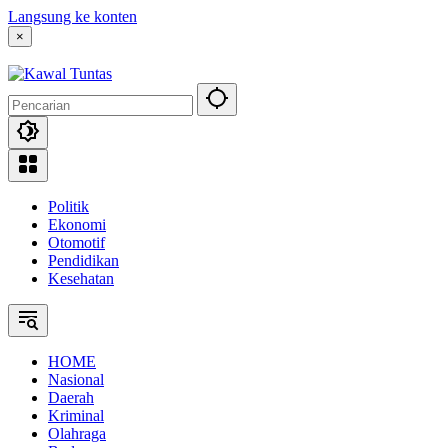
Langsung ke konten
×
Politik
Ekonomi
Otomotif
Pendidikan
Kesehatan
HOME
Nasional
Daerah
Kriminal
Olahraga