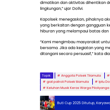
dimatikan dan aktivitas dihentika
lingkungan,” ujar Dollvi.
Kapolsek menegaskan, pihaknya ak
yang berkaitan dengan gangguan ke
hiburan yang melampaui batas dan b
“Kami mengimbau masyarakat untuk
bersama. Jika ada kegiatan yang m
ditangani secara persuasif,” kata dia
Topik:
Anggota Polsek Tilamuta
giat patroli Polsek tilamuta
Iptu Do
Keluhan Musik Keras Warga Piloliyanga
Buti Cup 2025 Ditutup, Karyaw