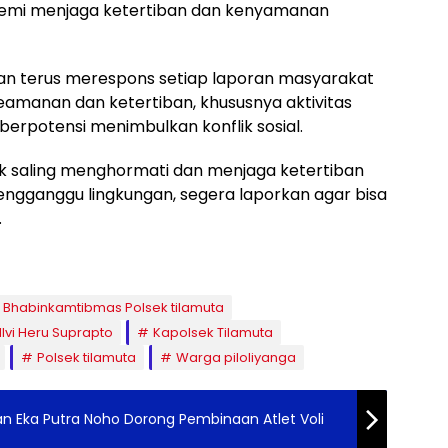
n demi menjaga ketertiban dan kenyamanan
an terus merespons setiap laporan masyarakat
amanan dan ketertiban, khususnya aktivitas
erpotensi menimbulkan konflik sosial.
 saling menghormati dan menjaga ketertiban
engganggu lingkungan, segera laporkan agar bisa
.
Bhabinkamtibmas Polsek tilamuta
llvi Heru Suprapto
Kapolsek Tilamuta
Polsek tilamuta
Warga piloliyanga
an Eka Putra Noho Dorong Pembinaan Atlet Voli