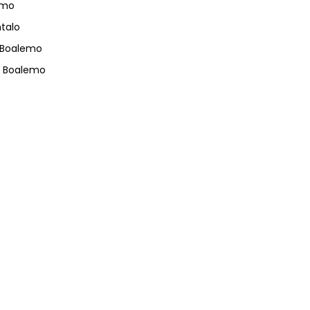
emo
talo
 Boalemo
s Boalemo