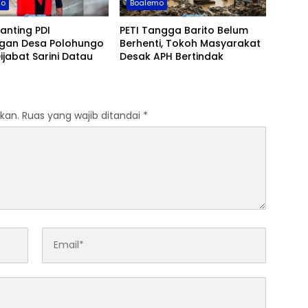
mo
Boalemo
anting PDI
PETI Tangga Barito Belum
ngan Desa Polohungo
Berhenti, Tokoh Masyarakat
ijabat Sarini Datau
Desak APH Bertindak
kan.
Ruas yang wajib ditandai
*