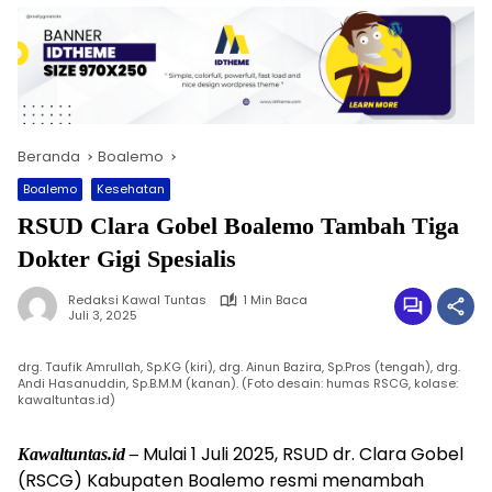
Beranda
Boalemo
Boalemo
Kesehatan
RSUD Clara Gobel Boalemo Tambah Tiga
Dokter Gigi Spesialis
Redaksi Kawal Tuntas
1 Min Baca
Juli 3, 2025
drg. Taufik Amrullah, Sp.KG (kiri), drg. Ainun Bazira, Sp.Pros (tengah), drg.
Andi Hasanuddin, Sp.B.M.M (kanan). (Foto desain: humas RSCG, kolase:
kawaltuntas.id)
Mulai 1 Juli 2025, RSUD dr. Clara Gobel
Kawaltuntas.id –
(RSCG) Kabupaten Boalemo resmi menambah