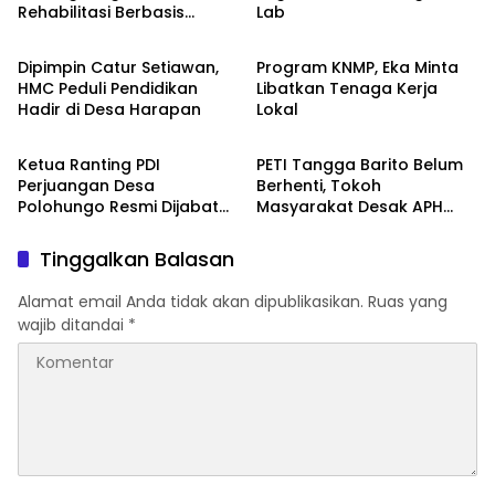
Rehabilitasi Berbasis
Lab
Boalemo
Boalemo
Keadilan Restoratif
Dipimpin Catur Setiawan,
Program KNMP, Eka Minta
HMC Peduli Pendidikan
Libatkan Tenaga Kerja
Hadir di Desa Harapan
Lokal
Boalemo
Boalemo
Ketua Ranting PDI
PETI Tangga Barito Belum
Perjuangan Desa
Berhenti, Tokoh
Polohungo Resmi Dijabat
Masyarakat Desak APH
Sarini Datau
Bertindak
Tinggalkan Balasan
Alamat email Anda tidak akan dipublikasikan.
Ruas yang
wajib ditandai
*