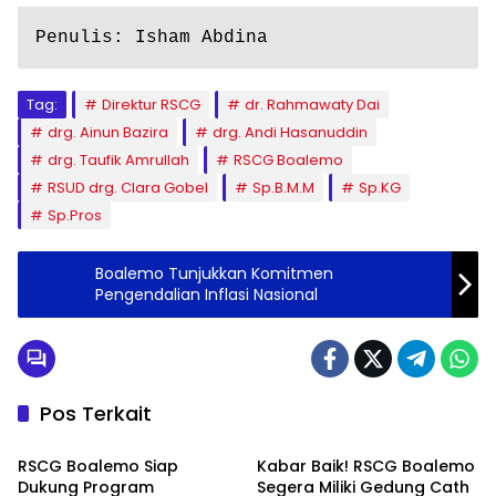
Penulis: Isham Abdina
Tag:
Direktur RSCG
dr. Rahmawaty Dai
drg. Ainun Bazira
drg. Andi Hasanuddin
drg. Taufik Amrullah
RSCG Boalemo
RSUD drg. Clara Gobel
Sp.B.M.M
Sp.KG
Sp.Pros
Boalemo Tunjukkan Komitmen
Pengendalian Inflasi Nasional
Pos Terkait
Boalemo
Boalemo
RSCG Boalemo Siap
Kabar Baik! RSCG Boalemo
Dukung Program
Segera Miliki Gedung Cath