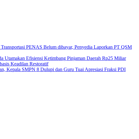
a Transportasi PENAS Belum dibayar, Penyedia Laporkan PT QSM
 Utamakan Efisiensi Ketimbang Pinjaman Daerah Rp25 Miliar
sis Keadilan Restoratif
an, Kepala SMPN 8 Dulupi dan Guru Tuai Apresiasi Fraksi PDI