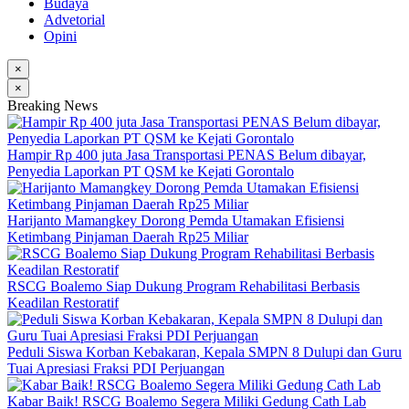
Budaya
Advetorial
Opini
×
×
Breaking News
Hampir Rp 400 juta Jasa Transportasi PENAS Belum dibayar,
Penyedia Laporkan PT QSM ke Kejati Gorontalo
Harijanto Mamangkey Dorong Pemda Utamakan Efisiensi
Ketimbang Pinjaman Daerah Rp25 Miliar
RSCG Boalemo Siap Dukung Program Rehabilitasi Berbasis
Keadilan Restoratif
Peduli Siswa Korban Kebakaran, Kepala SMPN 8 Dulupi dan Guru
Tuai Apresiasi Fraksi PDI Perjuangan
Kabar Baik! RSCG Boalemo Segera Miliki Gedung Cath Lab