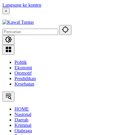
Langsung ke konten
×
Politik
Ekonomi
Otomotif
Pendidikan
Kesehatan
HOME
Nasional
Daerah
Kriminal
Olahraga