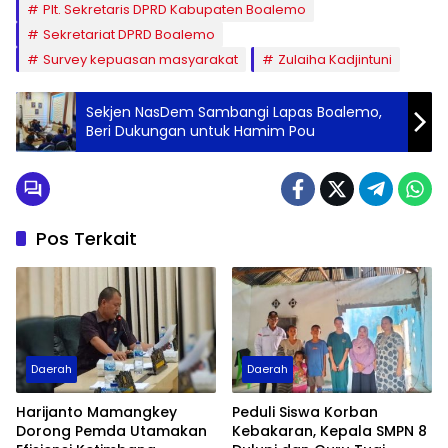
Plt. Sekretaris DPRD Kabupaten Boalemo
Sekretariat DPRD Boalemo
Survey kepuasan masyarakat
Zulaiha Kadjintuni
Sekjen NasDem Sambangi Lapas Boalemo,
Beri Dukungan untuk Hamim Pou
Pos Terkait
Daerah
Daerah
Harijanto Mamangkey
Peduli Siswa Korban
Dorong Pemda Utamakan
Kebakaran, Kepala SMPN 8