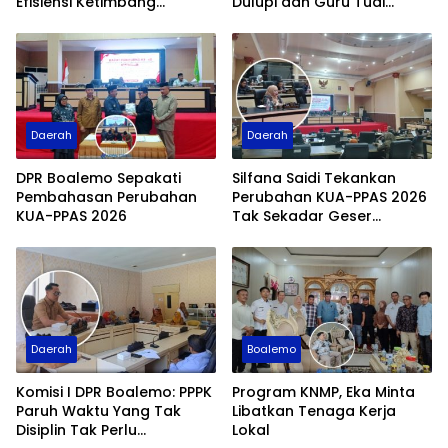
Efisiensi Ketimbang
Dulupi dan Guru Tuai
Pinjaman Daerah Rp25
Apresiasi Fraksi PDI
Miliar
Perjuangan
Daerah
Daerah
DPR Boalemo Sepakati
Silfana Saidi Tekankan
Pembahasan Perubahan
Perubahan KUA-PPAS 2026
KUA-PPAS 2026
Tak Sekadar Geser
Anggaran
Daerah
Boalemo
Komisi I DPR Boalemo: PPPK
Program KNMP, Eka Minta
Paruh Waktu Yang Tak
Libatkan Tenaga Kerja
Disiplin Tak Perlu
Lokal