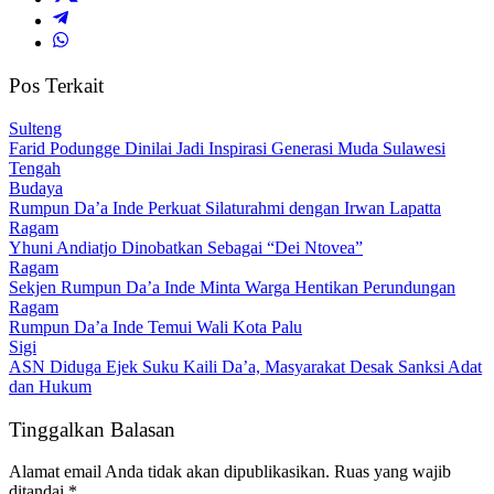
Pos Terkait
Sulteng
Farid Podungge Dinilai Jadi Inspirasi Generasi Muda Sulawesi
Tengah
Budaya
Rumpun Da’a Inde Perkuat Silaturahmi dengan Irwan Lapatta
Ragam
Yhuni Andiatjo Dinobatkan Sebagai “Dei Ntovea”
Ragam
Sekjen Rumpun Da’a Inde Minta Warga Hentikan Perundungan
Ragam
Rumpun Da’a Inde Temui Wali Kota Palu
Sigi
ASN Diduga Ejek Suku Kaili Da’a, Masyarakat Desak Sanksi Adat
dan Hukum
Tinggalkan Balasan
Alamat email Anda tidak akan dipublikasikan.
Ruas yang wajib
ditandai
*