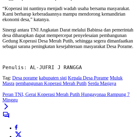
“Koperasi ini nantinya menjadi wadah usaha bersama masyarakat.
Kami berharap keberadaannya mampu mendorong kemandirian
ekonomi desa,” katanya.
Sinergi antara TNI Angkatan Darat melalui Babinsa dan pemerintah
desa diharapkan dapat mempercepat penyelesaian pembangunan
Gedung Koperasi Desa Merah Putih, sehingga segera dimanfaatkan
sebagai sarana peningkatan kesejahteraan masyarakat Desa Porame.
Penulis: AL-JUFRI J RANGGA
Tag:
Desa porame
kabupaten sigi
Kepala Desa Porame
Muluk
Masra
pembangunan Koperasi Merah Putih
Serda Masjaya
Peran TNI, Gerai Koperasi Merah Putih Hungayonaa Rampung 7
Minggu