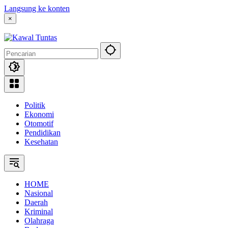
Langsung ke konten
×
Politik
Ekonomi
Otomotif
Pendidikan
Kesehatan
HOME
Nasional
Daerah
Kriminal
Olahraga