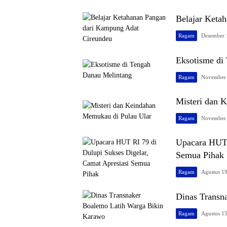
Belajar Keta
Ragam
Desember 
Eksotisme di
Ragam
November 
Misteri dan 
Ragam
November 
Upacara HUT 
Semua Pihak
Ragam
Agustus 1
Dinas Transn
Ragam
Agustus 1