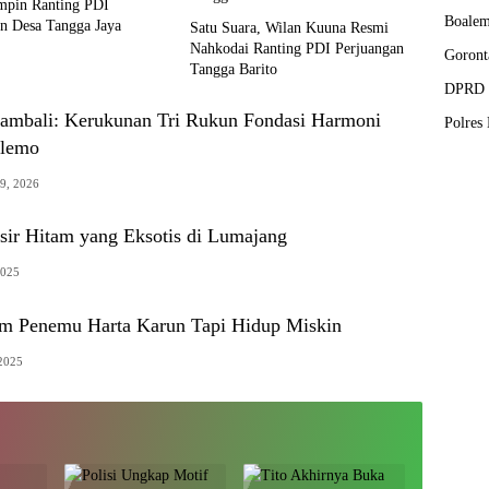
mpin Ranting PDI
Boale
n Desa Tangga Jaya
Satu Suara, Wilan Kuuna Resmi
Nahkodai Ranting PDI Perjuangan
Goront
Tangga Barito
DPRD 
mbali: Kerukunan Tri Rukun Fondasi Harmoni
Polres
alemo
19, 2026
sir Hitam yang Eksotis di Lumajang
2025
m Penemu Harta Karun Tapi Hidup Miskin
 2025