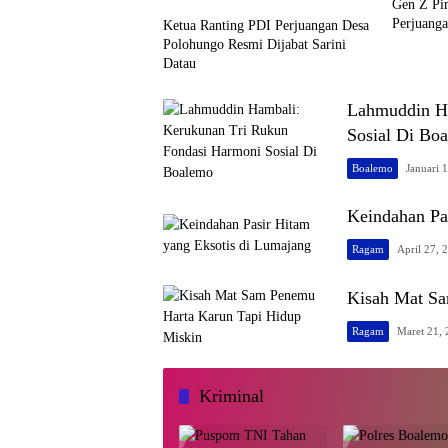
Gen Z Pi
Perjuanga
Ketua Ranting PDI Perjuangan Desa
Polohungo Resmi Dijabat Sarini
Datau
Lahmuddin Ha
Sosial Di Bo
Boalemo
Januari 
Keindahan Pa
Ragam
April 27, 
Kisah Mat Sa
Ragam
Maret 21,
Kriminal