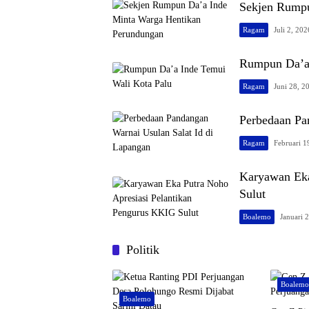
Sekjen Rumpu
Ragam
Juli 2, 202
Rumpun Da’a 
Ragam
Juni 28, 2
Perbedaan Pa
Ragam
Februari 1
Karyawan Eka
Sulut
Boalemo
Januari 
Politik
Boalem
Boalemo