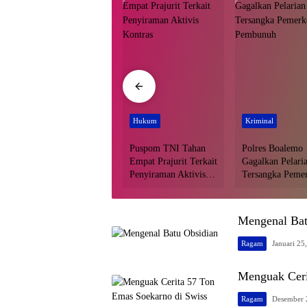
Kriminal
Hukum
Kriminal
Miliki Sabu, Seorang
Puspom TNI Tahan
Polres Boalemo
Pria Dibekuk Polisi di
Empat Prajurit Terkait
Gagalkan Pelari
Boalemo
Penyiraman Aktivis
Tersangka Peme
Kontras
dan Pembunuh
Mengenal Bat
Ragam
Januari 25
Menguak Ceri
Ragam
Desember 