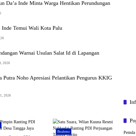
n Da’a Inde Minta Warga Hentikan Perundungan
6
Inde Temui Wali Kota Palu
026
ndangan Warnai Usulan Salat Id di Lapangan
9, 2026
 Putra Noho Apresiasi Pelantikan Pengurus KKIG
21, 2026
In
Po
o
Boalemo
Pemda