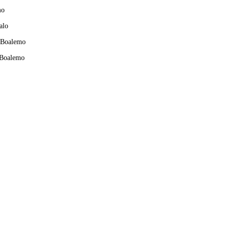
mo
alo
Boalemo
 Boalemo