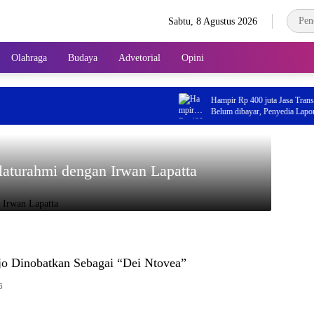
Sabtu, 8 Agustus 2026
Olahraga
Budaya
Advetorial
Opini
Hampir Rp 400 juta Jasa Transportasi P
Belum dibayar, Penyedia Laporkan PT Q
Kejati Gorontalo
laturahmi dengan Irwan Lapatta
jo Dinobatkan Sebagai “Dei Ntovea”
6