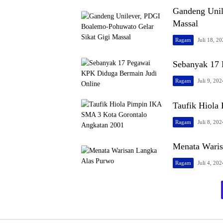
Gandeng Unil
Massal
Ragam
Juli 18, 2
Sebanyak 17 
Ragam
Juli 9, 202
Taufik Hiola
Ragam
Juli 8, 202
Menata Waris
Ragam
Juli 4, 202