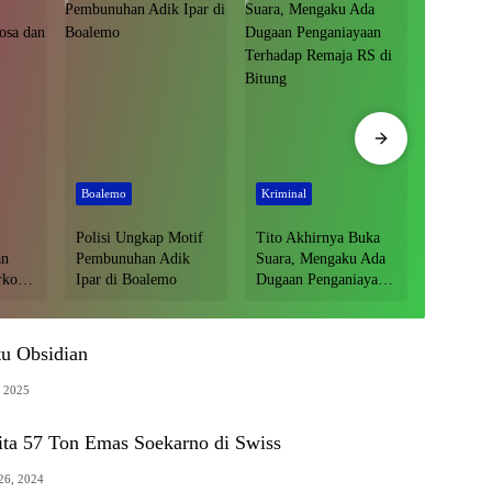
Boalemo
Kriminal
Boalemo
Polisi Ungkap Motif
Tito Akhirnya Buka
Polsek T
an
Pembunuhan Adik
Suara, Mengaku Ada
Respon 
rkosa
Ipar di Boalemo
Dugaan Penganiayaan
Musik K
Terhadap Remaja RS
Piloliya
di Bitung
u Obsidian
, 2025
ta 57 Ton Emas Soekarno di Swiss
26, 2024