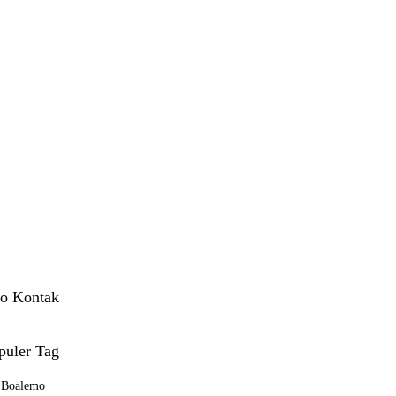
fo Kontak
puler Tag
 Boalemo