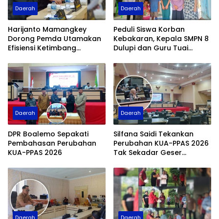
Daerah
Daerah
Harijanto Mamangkey
Peduli Siswa Korban
Dorong Pemda Utamakan
Kebakaran, Kepala SMPN 8
Efisiensi Ketimbang
Dulupi dan Guru Tuai
Pinjaman Daerah Rp25
Apresiasi Fraksi PDI
Miliar
Perjuangan
Daerah
Daerah
DPR Boalemo Sepakati
Silfana Saidi Tekankan
Pembahasan Perubahan
Perubahan KUA-PPAS 2026
KUA-PPAS 2026
Tak Sekadar Geser
Anggaran
Daerah
Daerah