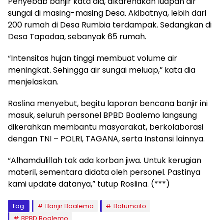
Penyebab banjir kata dia, dikarenakan luapan air
sungai di masing-masing Desa. Akibatnya, lebih dari
200 rumah di Desa Rumbia terdampak. Sedangkan di
Desa Tapadaa, sebanyak 65 rumah.
“Intensitas hujan tinggi membuat volume air
meningkat. Sehingga air sungai meluap,” kata dia
menjelaskan.
Roslina menyebut, begitu laporan bencana banjir ini
masuk, seluruh personel BPBD Boalemo langsung
dikerahkan membantu masyarakat, berkolaborasi
dengan TNI – POLRI, TAGANA, serta Instansi lainnya.
“Alhamdulillah tak ada korban jiwa. Untuk kerugian
materil, sementara didata oleh personel. Pastinya
kami update datanya,” tutup Roslina. (***)
Tag:
Banjir Boalemo
Botumoito
BPBD Boalemo