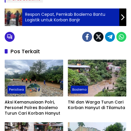
Respon Cepat, Pemkab Boalemo Bantu
Logistik untuk Korban Banjir
Pos Terkait
Peristiwa
Boalemo
Aksi Kemanusiaan Polri,
TNI dan Warga Turun Cari
Personel Polres Boalemo
Korban Hanyut di Tilamuta
Turun Cari Korban Hanyut