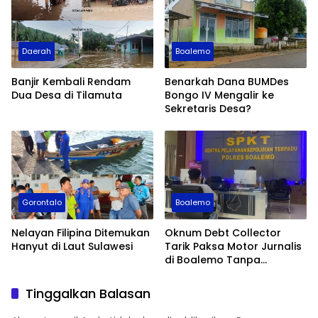
Daerah
Boalemo
Banjir Kembali Rendam
Benarkah Dana BUMDes
Dua Desa di Tilamuta
Bongo IV Mengalir ke
Sekretaris Desa?
Gorontalo
Boalemo
Nelayan Filipina Ditemukan
Oknum Debt Collector
Hanyut di Laut Sulawesi
Tarik Paksa Motor Jurnalis
di Boalemo Tanpa
Dokumen Resmi
Tinggalkan Balasan