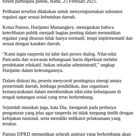
forum partisipasi publik, Rabu, 25 Februari 2025.
Pelibatan tersebut dilakukan untuk menyempurnakan substansi
regulasi agar sesuai kebutuhan daerah.
Ketua Pansus, Harijanto Mamangkey, menegaskan bahwa
keterlibatan publik menjadi bagian penting dalam memastikan
regulasi yang disusun tidak hanya normatif, tetapi implementatif dan
sesuai dengan karakter daerah.
“Kami ingin ranperda ini lahir dari proses dialog. Nilai-nilai
Pancasila dan wawasan kebangsaan harus diperkuat melalui
pendekatan edukatif, bukan sekadar administratif,” ungkap
Harijanto dalam keterangannya.
Dalam diskusi itu, peserta menyoroti pentingnya sinergi antara
pemerintah daerah, lembaga pendidikan, dan organisasi
kemasyarakatan dalam membumikan nilai-nilai kebangsaan di
tengah tantangan sosial yang terus berkembang.
Sejumlah masukan juga, kata Dia, mengarah pada perlunya
pengaturan yang jelas agar ranperda ini tidak tumpang tindih dengan
kebijakan nasional, serta memiliki indikator pelaksanaan yang
terukur.
Pansus DPRD memastikan seluruh aspirasi yang berkembang akan