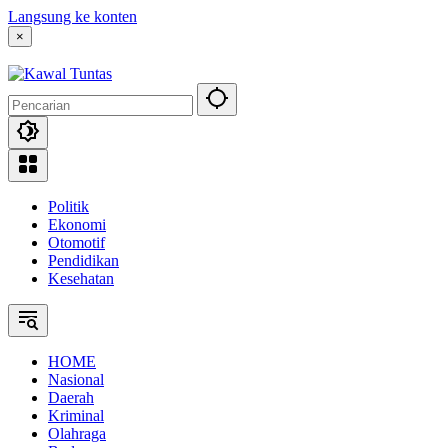
Langsung ke konten
×
Politik
Ekonomi
Otomotif
Pendidikan
Kesehatan
HOME
Nasional
Daerah
Kriminal
Olahraga