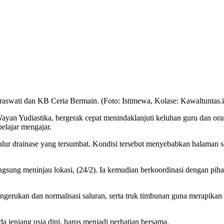
araswati dan KB Ceria Bermain. (Foto: Istimewa, Kolase: Kawaltuntas.i
 Yudiastika, bergerak cepat menindaklanjuti keluhan guru dan orang
elajar mengajar.
 alur drainase yang tersumbat. Kondisi tersebut menyebabkan halaman s
 langsung meninjau lokasi, (24/2). Ia kemudian berkoordinasi dengan p
gerukan dan normalisasi saluran, serta truk timbunan guna merapikan
 jenjang usia dini, harus menjadi perhatian bersama.