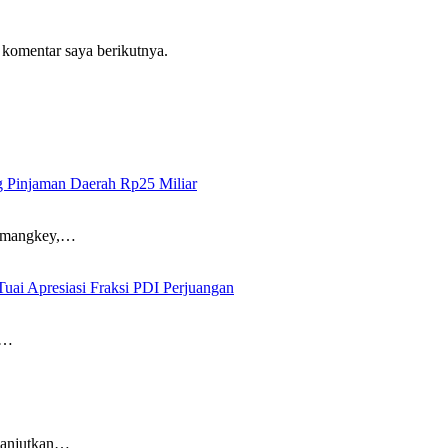
 komentar saya berikutnya.
 Pinjaman Daerah Rp25 Miliar
Mamangkey,…
ai Apresiasi Fraksi PDI Perjuangan
o…
lanjutkan…