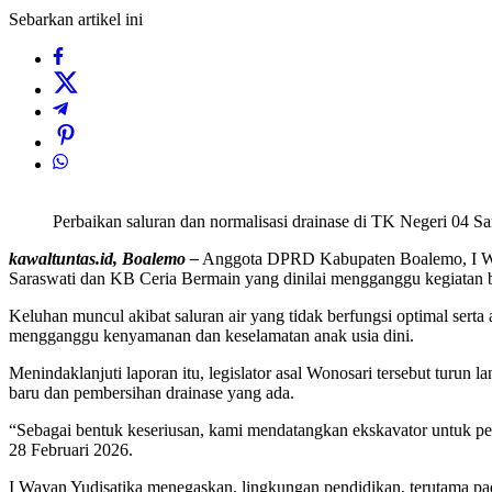
Sebarkan artikel ini
Perbaikan saluran dan normalisasi drainase di TK Negeri 04 S
kawaltuntas.id, Boalemo –
Anggota DPRD Kabupaten Boalemo, I Wayan
Saraswati dan KB Ceria Bermain yang dinilai mengganggu kegiatan b
Keluhan muncul akibat saluran air yang tidak berfungsi optimal serta
mengganggu kenyamanan dan keselamatan anak usia dini.
Menindaklanjuti laporan itu, legislator asal Wonosari tersebut turun
baru dan pembersihan drainase yang ada.
“Sebagai bentuk keseriusan, kami mendatangkan ekskavator untuk pen
28 Februari 2026.
I Wayan Yudisatika menegaskan, lingkungan pendidikan, terutama pada