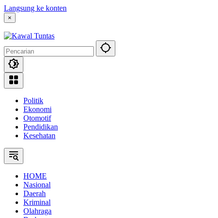
Langsung ke konten
×
Politik
Ekonomi
Otomotif
Pendidikan
Kesehatan
HOME
Nasional
Daerah
Kriminal
Olahraga