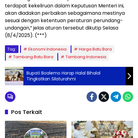
terdapat kekeliruan dalam Keputusan Menteri ini,
akan diadakan perbaikan sebagaimana mestinya
sesuai dengan ketentuan peraturan perundang-
undangan,” jelas aturan tersebut dikutip Selasa
(8/4/2025). (***)
Tag:
Ekonomi Indonesia
Harga Batu Bara
Tambang Batu Bara
Tambang Indonesia
Bupati Boalemo Harap Halal Bihalal
Tingkatkan Silaturahmi
Pos Terkait