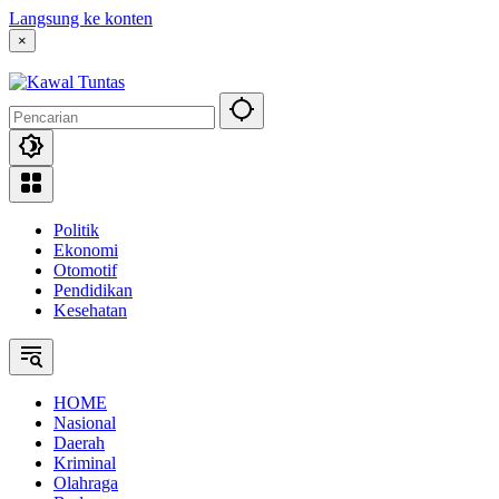
Langsung ke konten
×
Politik
Ekonomi
Otomotif
Pendidikan
Kesehatan
HOME
Nasional
Daerah
Kriminal
Olahraga