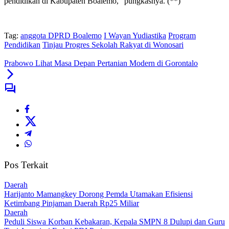
pendidikan di Kabupaten Boalemo,” pungkasnya. (**)
Tag:
anggota DPRD Boalemo
I Wayan Yudiastika
Program
Pendidikan
Tinjau Progres Sekolah Rakyat di Wonosari
Prabowo Lihat Masa Depan Pertanian Modern di Gorontalo
Pos Terkait
Daerah
Harijanto Mamangkey Dorong Pemda Utamakan Efisiensi
Ketimbang Pinjaman Daerah Rp25 Miliar
Daerah
Peduli Siswa Korban Kebakaran, Kepala SMPN 8 Dulupi dan Guru