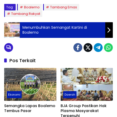
Tag:
Boalemo
Tambang Emas
Tambang Rakyat
Menumbuhkan Semangat Kartini di
Boalemo
Pos Terkait
Ekonomi
Daerah
Semangka Lapas Boalemo
BJA Group Pastikan Hak
Tembus Pasar
Plasma Masyarakat
Terpenuhi