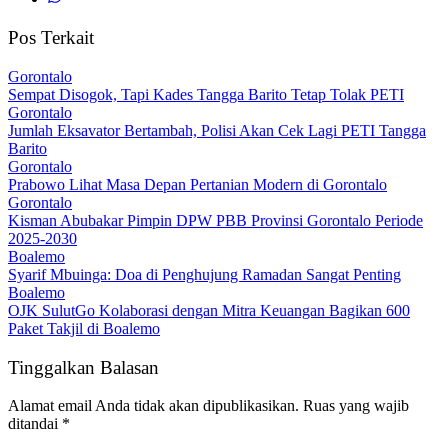
Pos Terkait
Gorontalo
Sempat Disogok, Tapi Kades Tangga Barito Tetap Tolak PETI
Gorontalo
Jumlah Eksavator Bertambah, Polisi Akan Cek Lagi PETI Tangga
Barito
Gorontalo
Prabowo Lihat Masa Depan Pertanian Modern di Gorontalo
Gorontalo
Kisman Abubakar Pimpin DPW PBB Provinsi Gorontalo Periode
2025-2030
Boalemo
Syarif Mbuinga: Doa di Penghujung Ramadan Sangat Penting
Boalemo
OJK SulutGo Kolaborasi dengan Mitra Keuangan Bagikan 600
Paket Takjil di Boalemo
Tinggalkan Balasan
Alamat email Anda tidak akan dipublikasikan.
Ruas yang wajib
ditandai
*