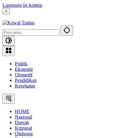
Langsung ke konten
×
Politik
Ekonomi
Otomotif
Pendidikan
Kesehatan
HOME
Nasional
Daerah
Kriminal
Olahraga