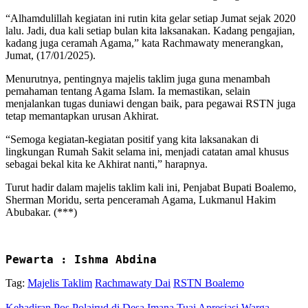
“Alhamdulillah kegiatan ini rutin kita gelar setiap Jumat sejak 2020
lalu. Jadi, dua kali setiap bulan kita laksanakan. Kadang pengajian,
kadang juga ceramah Agama,” kata Rachmawaty menerangkan,
Jumat, (17/01/2025).
Menurutnya, pentingnya majelis taklim juga guna menambah
pemahaman tentang Agama Islam. Ia memastikan, selain
menjalankan tugas duniawi dengan baik, para pegawai RSTN juga
tetap memantapkan urusan Akhirat.
“Semoga kegiatan-kegiatan positif yang kita laksanakan di
lingkungan Rumah Sakit selama ini, menjadi catatan amal khusus
sebagai bekal kita ke Akhirat nanti,” harapnya.
Turut hadir dalam majelis taklim kali ini, Penjabat Bupati Boalemo,
Sherman Moridu, serta penceramah Agama, Lukmanul Hakim
Abubakar. (***)
Pewarta : Ishma Abdina
Tag:
Majelis Taklim
Rachmawaty Dai
RSTN Boalemo
Kehadiran Pos Polairud di Desa Imana Tuai Apresiasi Warga