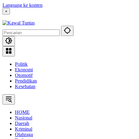
Langsung ke konten
×
Politik
Ekonomi
Otomotif
Pendidikan
Kesehatan
HOME
Nasional
Daerah
Kriminal
Olahraga