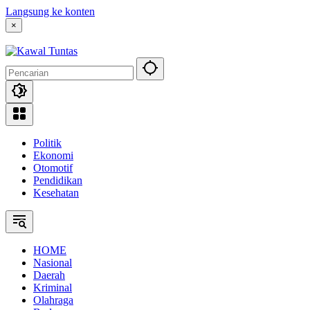
Langsung ke konten
×
Politik
Ekonomi
Otomotif
Pendidikan
Kesehatan
HOME
Nasional
Daerah
Kriminal
Olahraga