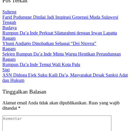
Pos Terkait
Sulteng
Farid Podungge Dinilai Jadi Inspirasi Generasi Muda Sulawesi
Tengah
Budaya
Rumpun Da’a Inde Perkuat Silaturahmi dengan Irwan Lapatta
Ragam
Yhuni Andiatjo Dinobatkan Sebagai “Dei Ntovea”
Ragam
Sekjen Rumpun Da’a Inde Minta Warga Hentikan Perundungan
Ragam
Rumpun Da’a Inde Temui Wali Kota Palu
Sigi
ASN Diduga Ejek Suku Kaili Da’a, Masyarakat Desak Sanksi Adat
dan Hukum
Tinggalkan Balasan
Alamat email Anda tidak akan dipublikasikan.
Ruas yang wajib
ditandai
*