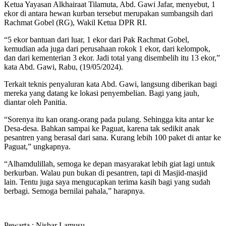
Ketua Yayasan Alkhairaat Tilamuta, Abd. Gawi Jafar, menyebut, 1
ekor di antara hewan kurban tersebut merupakan sumbangsih dari
Rachmat Gobel (RG), Wakil Ketua DPR RI.
“5 ekor bantuan dari luar, 1 ekor dari Pak Rachmat Gobel,
kemudian ada juga dari perusahaan rokok 1 ekor, dari kelompok,
dan dari kementerian 3 ekor. Jadi total yang disembelih itu 13 ekor,”
kata Abd. Gawi, Rabu, (19/05/2024).
Terkait teknis penyaluran kata Abd. Gawi, langsung diberikan bagi
mereka yang datang ke lokasi penyembelian. Bagi yang jauh,
diantar oleh Panitia.
“Sorenya itu kan orang-orang pada pulang. Sehingga kita antar ke
Desa-desa. Bahkan sampai ke Paguat, karena tak sedikit anak
pesantren yang berasal dari sana. Kurang lebih 100 paket di antar ke
Paguat,” ungkapnya.
“Alhamdulillah, semoga ke depan masyarakat lebih giat lagi untuk
berkurban. Walau pun bukan di pesantren, tapi di Masjid-masjid
lain. Tentu juga saya mengucapkan terima kasih bagi yang sudah
berbagi. Semoga bernilai pahala,” harapnya.
Pewarta : Nisbar Lamusu