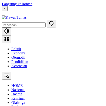
Langsung ke konten
×
Politik
Ekonomi
Otomotif
Pendidikan
Kesehatan
HOME
Nasional
Daerah
Kriminal
Olahraga