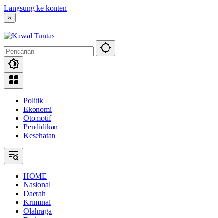
Langsung ke konten
×
Politik
Ekonomi
Otomotif
Pendidikan
Kesehatan
HOME
Nasional
Daerah
Kriminal
Olahraga