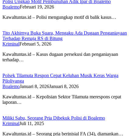
Polisi Ungkap Motif Pembunuhan Adik Ipar di Boalemo
Boalemo
Februari 19, 2026
Kawaltuntas.id – Polisi mengungkap motif di balik kasus…
Tito Akhirnya Buka Suara, Mengaku Ada Dugaan Penganiayaan
Terhadap Remaja RS di Bitung
Kriminal
Februari 5, 2026
Kawaltuntas.id – Kasus dugaan persekusi dan penganiayaan
terhadap…
Polsek Tilamuta Respon Cepat Keluhan Musik Keras Warga
Piloliyanga
Boalemo
Januari 8, 2026
Januari 8, 2026
Kawaltuntas.id – Kepolisian Sektor Tilamuta merespons cepat
laporan…
Miliki Sabu, Seorang Pria Dibekuk Polisi di Boalemo
Kriminal
Juli 11, 2025
Kawaltuntas.id – Seorang pria berinisial FA (34), diamankan…