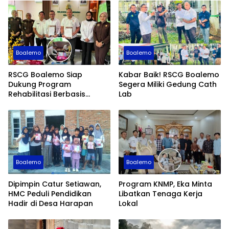
Boalemo
Boalemo
RSCG Boalemo Siap
Kabar Baik! RSCG Boalemo
Dukung Program
Segera Miliki Gedung Cath
Rehabilitasi Berbasis
Lab
Keadilan Restoratif
Boalemo
Boalemo
Dipimpin Catur Setiawan,
Program KNMP, Eka Minta
HMC Peduli Pendidikan
Libatkan Tenaga Kerja
Hadir di Desa Harapan
Lokal