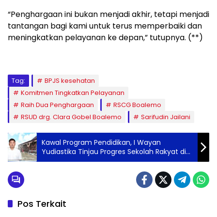
“Penghargaan ini bukan menjadi akhir, tetapi menjadi
tantangan bagi kami untuk terus memperbaiki dan
meningkatkan pelayanan ke depan,” tutupnya. (**)
Tag:
BPJS kesehatan
Komitmen Tingkatkan Pelayanan
Raih Dua Penghargaan
RSCG Boalemo
RSUD drg. Clara Gobel Boalemo
Sarifudin Jailani
Kawal Program Pendidikan, I Wayan
Yudiastika Tinjau Progres Sekolah Rakyat di
Wonosari
Pos Terkait