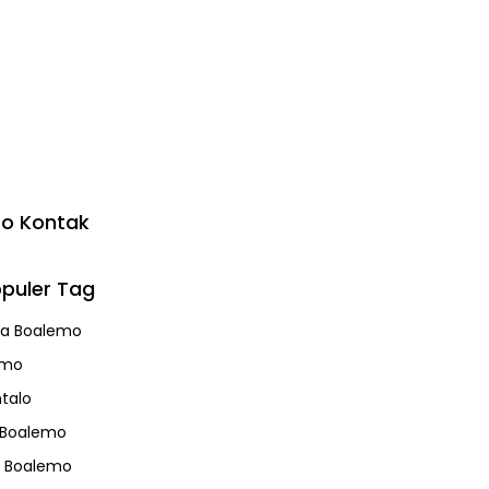
fo Kontak
puler Tag
a Boalemo
emo
talo
 Boalemo
s Boalemo