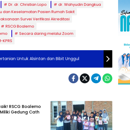
Dr. dr. Christian Lopo
dr. Wahyudin Dangkua
u dan Keselamatan Pasien Rumah Sakit
aksanaan Survei Verifikasi Akreditasi
RSCG Boalemo
lemo
Secara daring melalui Zoom
M-KPRS
rtanian Untuk Alsintan dan Bibit Unggul
mo
Baik! RSCG Boalemo
Miliki Gedung Cath