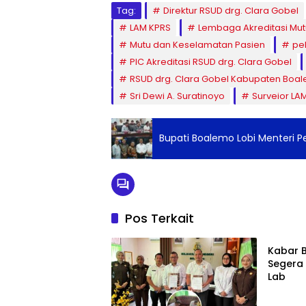
Tag:
Direktur RSUD drg. Clara Gobel
LAM KPRS
Lembaga Akreditasi Mut
Mutu dan Keselamatan Pasien
pel
PIC Akreditasi RSUD drg. Clara Gobel
RSUD drg. Clara Gobel Kabupaten Boa
Sri Dewi A. Suratinoyo
Surveior LA
Bupati Boalemo Lobi Menteri Pe
Pos Terkait
Boale
Kabar 
Segera 
Lab