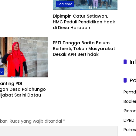
Boalemo
Dipimpin Catur Setiawan,
HMC Peduli Pendidikan Hadir
di Desa Harapan
Boalemo
PETI Tangga Barito Belum
Berhenti, Tokoh Masyarakat
Desak APH Bertindak
In
mo
Po
anting PDI
ngan Desa Polohungo
Pemd
ijabat Sarini Datau
Boal
Goron
DPRD
kan.
Ruas yang wajib ditandai
*
Polre