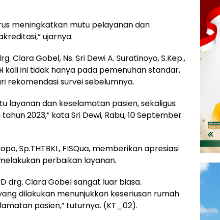
rus meningkatkan mutu pelayanan dan
reditasi,” ujarnya.
g. Clara Gobel, Ns. Sri Dewi A. Suratinoyo, S.Kep.,
i kali ini tidak hanya pada pemenuhan standar,
ari rekomendasi survei sebelumnya.
u layanan dan keselamatan pasien, sekaligus
vei tahun 2023,” kata Sri Dewi, Rabu, 10 September
 Lopo, Sp.THTBKL, FISQua, memberikan apresiasi
 melakukan perbaikan layanan.
UD drg. Clara Gobel sangat luar biasa.
 yang dilakukan menunjukkan keseriusan rumah
amatan pasien,” tuturnya. (KT_02).