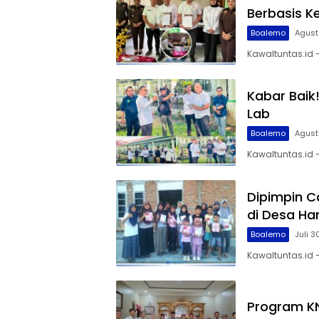
Berbasis Ke
Boalemo
Agust
Kawaltuntas.id
Kabar Baik
Lab
Boalemo
Agust
Kawaltuntas.id
Dipimpin C
di Desa Ha
Boalemo
Juli 3
Kawaltuntas.id
Program KN