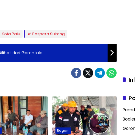
Kota Palu
Pospera Sulteng
ilihat dari Gorontalo
In
Po
Pemd
Boal
Goron
a
Ragam