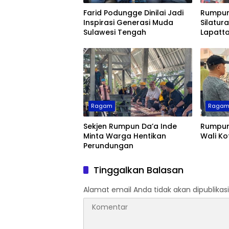
Farid Podungge Dinilai Jadi
Rumpun
Inspirasi Generasi Muda
Silatur
Sulawesi Tengah
Lapatt
Ragam
Raga
Sekjen Rumpun Da’a Inde
Rumpun
Minta Warga Hentikan
Wali Ko
Perundungan
Tinggalkan Balasan
Alamat email Anda tidak akan dipublikasi