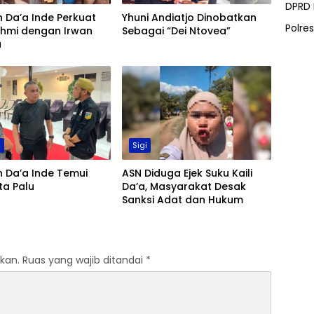
DPRD
 Da’a Inde Perkuat
Yhuni Andiatjo Dinobatkan
Polre
ahmi dengan Irwan
Sebagai “Dei Ntovea”
a
m
Sigi
 Da’a Inde Temui
ASN Diduga Ejek Suku Kaili
ta Palu
Da’a, Masyarakat Desak
Sanksi Adat dan Hukum
kan.
Ruas yang wajib ditandai
*