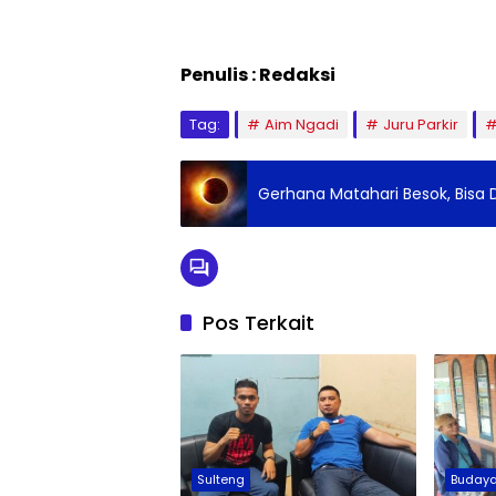
Penulis : Redaksi
Tag:
Aim Ngadi
Juru Parkir
Gerhana Matahari Besok, Bisa D
Pos Terkait
Sulteng
Buday