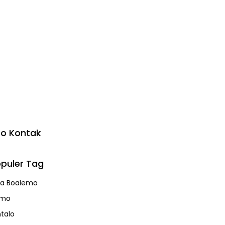
fo Kontak
puler Tag
a Boalemo
emo
talo