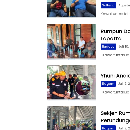
Sulteng
Agustu
Kawaltuntas.id 
Rumpun Da’
Lapatta
Budaya
Juli 10
Kawaltuntas.id 
Yhuni Andi
Ragam
Juli 9,
Kawaltuntas.id 
Sekjen Rum
Perundung
Ragam
Juli 2,