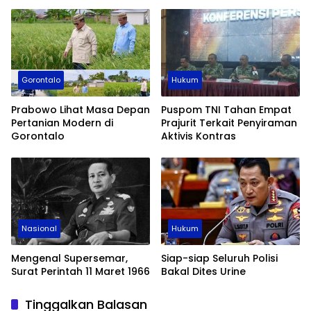
Laporkan PT QSM ke Kejati
Spirit Ideologi Pancasila di
Gorontalo
Era Digital
Gorontalo
Hukum
Prabowo Lihat Masa Depan
Puspom TNI Tahan Empat
Pertanian Modern di
Prajurit Terkait Penyiraman
Gorontalo
Aktivis Kontras
Nasional
Hukum
Mengenal Supersemar,
Siap-siap Seluruh Polisi
Surat Perintah 11 Maret 1966
Bakal Dites Urine
Tinggalkan Balasan