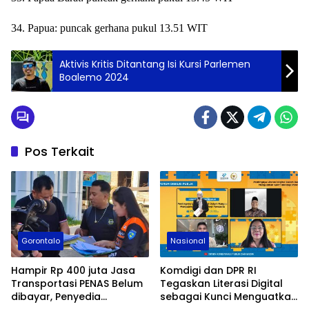
34. Papua: puncak gerhana pukul 13.51 WIT
Aktivis Kritis Ditantang Isi Kursi Parlemen
Boalemo 2024
Pos Terkait
Gorontalo
Nasional
Hampir Rp 400 juta Jasa
Komdigi dan DPR RI
Transportasi PENAS Belum
Tegaskan Literasi Digital
dibayar, Penyedia
sebagai Kunci Menguatkan