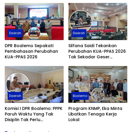
Miliar
Perjuangan
Daerah
Daerah
DPR Boalemo Sepakati
Silfana Saidi Tekankan
Pembahasan Perubahan
Perubahan KUA-PPAS 2026
KUA-PPAS 2026
Tak Sekadar Geser
Anggaran
Daerah
Boalemo
Komisi I DPR Boalemo: PPPK
Program KNMP, Eka Minta
Paruh Waktu Yang Tak
Libatkan Tenaga Kerja
Disiplin Tak Perlu
Lokal
Diperpanjang