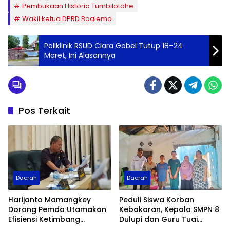
Pembukaan Historia Tumbilotohe
Wakil ketua DPRD Boalemo
Poliklinik RSUD Clara Gobel Tutup 18–24
Maret, Ini Alasannya
Pos Terkait
Daerah
Daerah
Harijanto Mamangkey
Peduli Siswa Korban
Dorong Pemda Utamakan
Kebakaran, Kepala SMPN 8
Efisiensi Ketimbang
Dulupi dan Guru Tuai
Pinjaman Daerah Rp25
Apresiasi Fraksi PDI