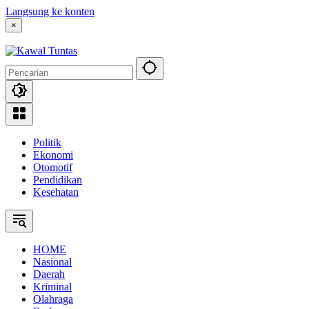
Langsung ke konten
×
Politik
Ekonomi
Otomotif
Pendidikan
Kesehatan
HOME
Nasional
Daerah
Kriminal
Olahraga