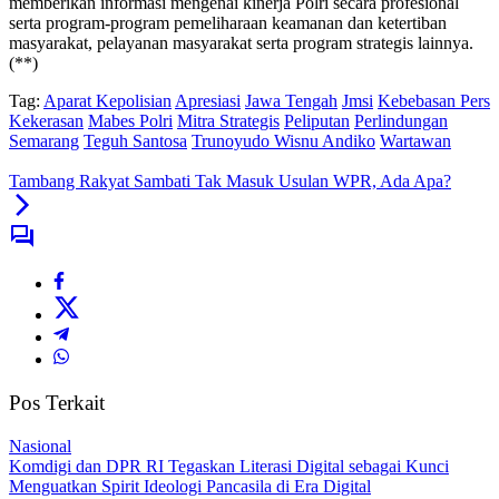
memberikan informasi mengenai kinerja Polri secara profesional
serta program-program pemeliharaan keamanan dan ketertiban
masyarakat, pelayanan masyarakat serta program strategis lainnya.
(**)
Tag:
Aparat Kepolisian
Apresiasi
Jawa Tengah
Jmsi
Kebebasan Pers
Kekerasan
Mabes Polri
Mitra Strategis
Peliputan
Perlindungan
Semarang
Teguh Santosa
Trunoyudo Wisnu Andiko
Wartawan
Tambang Rakyat Sambati Tak Masuk Usulan WPR, Ada Apa?
Pos Terkait
Nasional
Komdigi dan DPR RI Tegaskan Literasi Digital sebagai Kunci
Menguatkan Spirit Ideologi Pancasila di Era Digital