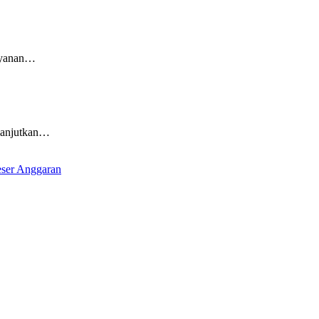
layanan…
lanjutkan…
ser Anggaran