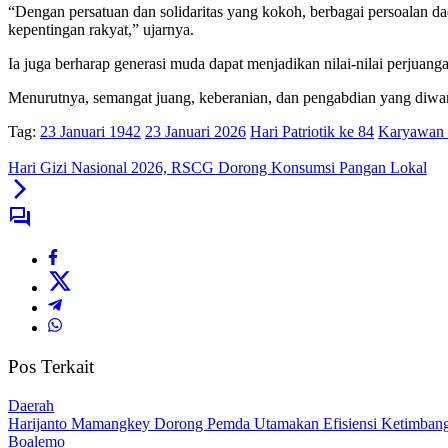
“Dengan persatuan dan solidaritas yang kokoh, berbagai persoalan d
kepentingan rakyat,” ujarnya.
Ia juga berharap generasi muda dapat menjadikan nilai-nilai perjuangan
Menurutnya, semangat juang, keberanian, dan pengabdian yang diwar
Tag:
23 Januari 1942
23 Januari 2026
Hari Patriotik ke 84
Karyawan 
Hari Gizi Nasional 2026, RSCG Dorong Konsumsi Pangan Lokal
Pos Terkait
Daerah
Harijanto Mamangkey Dorong Pemda Utamakan Efisiensi Ketimbang
Boalemo