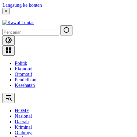
Langsung ke konten
×
Politik
Ekonomi
Otomotif
Pendidikan
Kesehatan
HOME
Nasional
Daerah
Kriminal
Olahraga