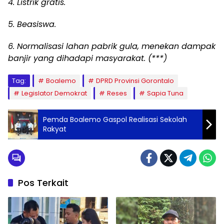
4. Listrik gratis.
5. Beasiswa.
6. Normalisasi lahan pabrik gula, menekan dampak
banjir yang dihadapi masyarakat. (***)
Tag:
Boalemo
DPRD Provinsi Gorontalo
Legislator Demokrat
Reses
Sapia Tuna
Pemda Boalemo Gaspol Realisasi Sekolah
Rakyat
Pos Terkait