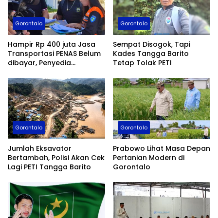
Gorontalo
Gorontalo
Hampir Rp 400 juta Jasa
Sempat Disogok, Tapi
Transportasi PENAS Belum
Kades Tangga Barito
dibayar, Penyedia
Tetap Tolak PETI
Laporkan PT QSM ke Kejati
Gorontalo
Gorontalo
Gorontalo
Jumlah Eksavator
Prabowo Lihat Masa Depan
Bertambah, Polisi Akan Cek
Pertanian Modern di
Lagi PETI Tangga Barito
Gorontalo