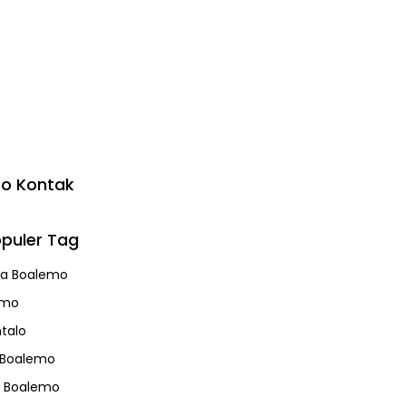
fo Kontak
puler Tag
a Boalemo
emo
talo
 Boalemo
s Boalemo