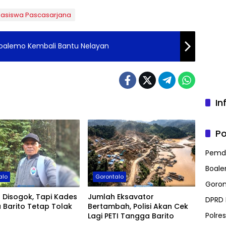
asiswa Pascasarjana
Boalemo Kembali Bantu Nelayan
In
Po
Pemd
Boal
alo
Gorontalo
Goron
 Disogok, Tapi Kades
Jumlah Eksavator
DPRD
 Barito Tetap Tolak
Bertambah, Polisi Akan Cek
Polre
Lagi PETI Tangga Barito