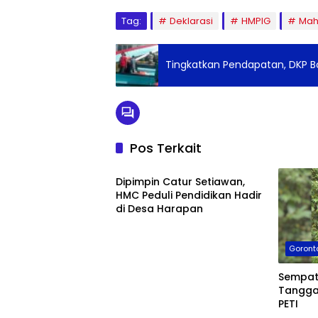
Tag:
Deklarasi
HMPIG
Mah
Tingkatkan Pendapatan, DKP 
Pos Terkait
Boalemo
Dipimpin Catur Setiawan,
HMC Peduli Pendidikan Hadir
di Desa Harapan
Goront
Sempat
Tangga
PETI