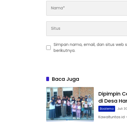
Simpan nama, email, dan situs web 
berikutnya.
Baca Juga
Dipimpin C
di Desa Ha
Boalemo
Juli 3
Kawaltuntas.id